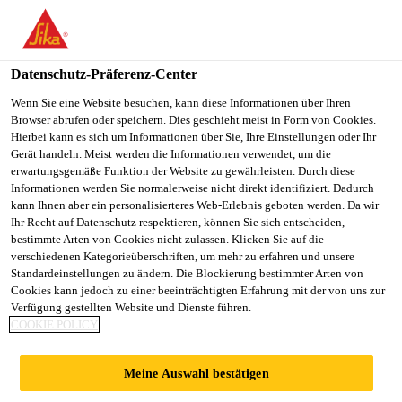
You are accessing "Sika Österreich", it seems you are accessing it
from "Vereinigte Staaten". We have a dedicated website for your
country.
Datenschutz-Präferenz-Center
Alle Anwendungsbereiche Bau
...
Sarnafil® TS 77-18
TO
Wenn Sie eine Website besuchen, kann diese Informationen über Ihren
STAY ON THE SIKA
SELECT A
Browser abrufen oder speichern. Dies geschieht meist in Form von Cookies.
SIKA
ÖSTERREICH WEBSITE
COUNTRY
Hierbei kann es sich um Informationen über Sie, Ihre Einstellungen oder Ihr
USA
Gerät handeln. Meist werden die Informationen verwendet, um die
erwartungsgemäße Funktion der Website zu gewährleisten. Durch diese
Informationen werden Sie normalerweise nicht direkt identifiziert. Dadurch
Sarnafil® TS 77-
Sika Österreich
kann Ihnen aber ein personalisierteres Web-Erlebnis geboten werden. Da wir
Ihr Recht auf Datenschutz respektieren, können Sie sich entscheiden,
bestimmte Arten von Cookies nicht zulassen. Klicken Sie auf die
18
verschiedenen Kategorieüberschriften, um mehr zu erfahren und unsere
Standardeinstellungen zu ändern. Die Blockierung bestimmter Arten von
Cookies kann jedoch zu einer beeinträchtigten Erfahrung mit der von uns zur
Dachabdichtungsbahn, frei bewittert,
Verfügung gestellten Website und Dienste führen.
COOKIE POLICY
mechanisch befestigt
Meine Auswahl bestätigen
Sarnafil® TS 77-18 (Dicke 1,8 mm) ist eine