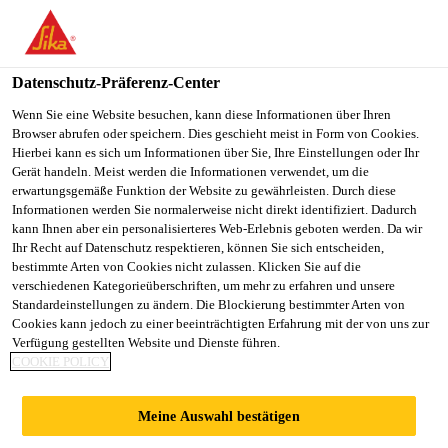
You are accessing "Sika Österreich", it seems you are accessing it
from "Vereinigte Staaten". We have a dedicated website for your
country.
Datenschutz-Präferenz-Center
Alle Anwendungsbereiche Bau
...
Sarnafil® TS 77-20
TO
Wenn Sie eine Website besuchen, kann diese Informationen über Ihren
STAY ON THE SIKA
SELECT A
Browser abrufen oder speichern. Dies geschieht meist in Form von Cookies.
SIKA
ÖSTERREICH WEBSITE
COUNTRY
Hierbei kann es sich um Informationen über Sie, Ihre Einstellungen oder Ihr
USA
Gerät handeln. Meist werden die Informationen verwendet, um die
erwartungsgemäße Funktion der Website zu gewährleisten. Durch diese
Informationen werden Sie normalerweise nicht direkt identifiziert. Dadurch
Sarnafil® TS 77-
Sika Österreich
kann Ihnen aber ein personalisierteres Web-Erlebnis geboten werden. Da wir
Ihr Recht auf Datenschutz respektieren, können Sie sich entscheiden,
bestimmte Arten von Cookies nicht zulassen. Klicken Sie auf die
20 E
verschiedenen Kategorieüberschriften, um mehr zu erfahren und unsere
Standardeinstellungen zu ändern. Die Blockierung bestimmter Arten von
Cookies kann jedoch zu einer beeinträchtigten Erfahrung mit der von uns zur
Dachabdichtungsbahn, frei bewittert,
Verfügung gestellten Website und Dienste führen.
COOKIE POLICY
mechanisch befestigt
Sarnafil® TS 77-20 E (Dicke 2,0 mm) ist eine
Meine Auswahl bestätigen
mehrschichtige Dachabdichtungsbahn mit