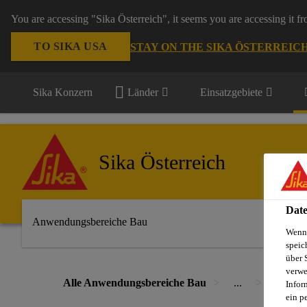
You are accessing "Sika Österreich", it seems you are accessing it f
TO SIKA USA
STAY ON THE SIKA ÖSTERREIC
Sika Konzern
Länder
Einsatzgebiete
Sika Österreich
Date
Anwendungsbereiche Bau
Wenn 
speic
über 
verwe
Alle Anwendungsbereiche Bau
...
Sarnafi
Infor
ein p