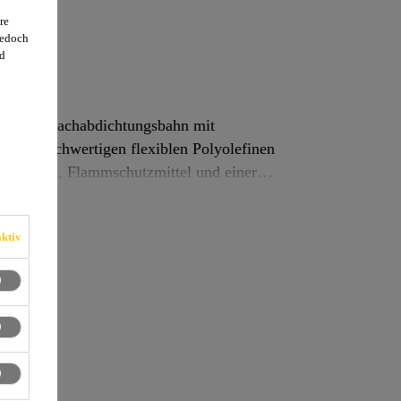
-20
re
jedoch
d
ichtige Dachabdichtungsbahn mit
is von hochwertigen flexiblen Polyolefinen
utzmittel, Flammschutzmittel und einer
.
ktiv