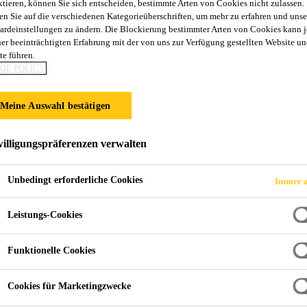
ktieren, können Sie sich entscheiden, bestimmte Arten von Cookies nicht zulassen.
Sarnafil® TG 66
en Sie auf die verschiedenen Kategorieüberschriften, um mehr zu erfahren und unse
ardeinstellungen zu ändern. Die Blockierung bestimmter Arten von Cookies kann 
ner beeinträchtigten Erfahrung mit der von uns zur Verfügung gestellten Website un
te führen.
Dachabdichtungsbahn mit Auflast
IE POLICY
Sarnafil® TG 66-20 (Dicke 2,0 mm) ist eine mehrsch
Meine Auswahl bestätigen
innenliegender Verstärkung aus Glasvlies auf der Bas
(FPO). Die Dachabdichtungsbahn ist mit UV Lichtsch
illigungspräferenzen verwalten
Glasvlieseinlage ausgerüstet und entspricht EN 13956
Mehr anzeigen +
Unbedingt erforderliche Cookies
Immer a
Über Jahrzehnte geprüfte Leistung
Leistungs-Cookies
Beständig gegen Durchwurzelung
Beständig gegen dauerhafte UV-Bestrahlung
Funktionelle Cookies
Cookies für Marketingzwecke