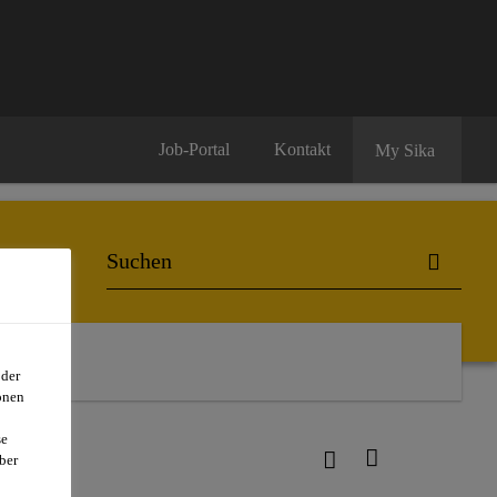
Job-Portal
Kontakt
My Sika
oder
onen
se
ber