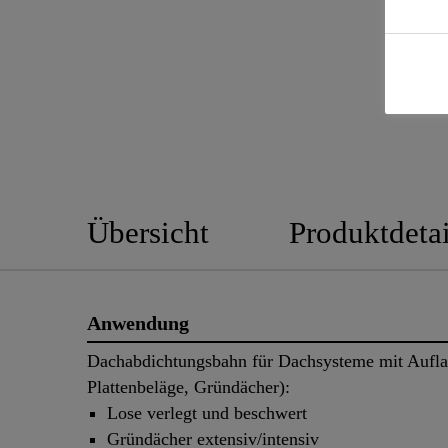
Übersicht
Produktdetai
Anwendung
Dachabdichtungsbahn für Dachsysteme mit Auflas
Plattenbeläge, Gründächer):
Lose verlegt und beschwert
Gründächer extensiv/intensiv