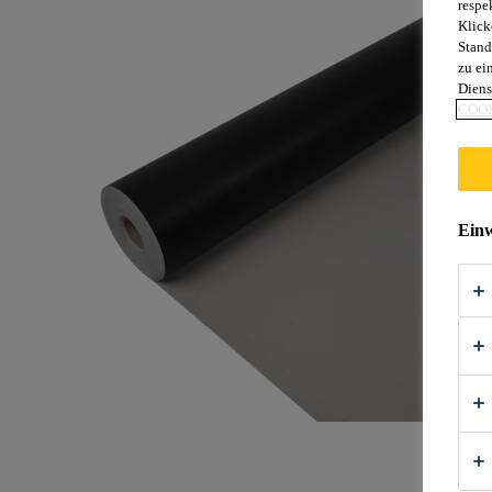
respe
Klick
Stand
zu ei
Diens
COOK
Einw