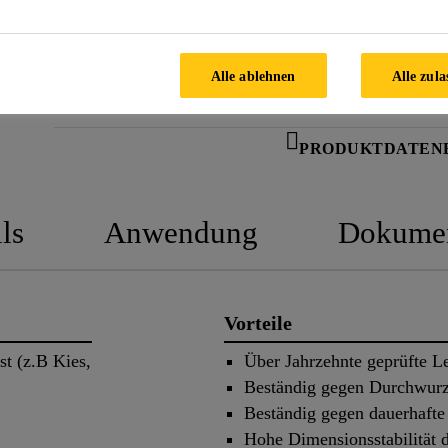
FINDEN SIE IHREN SIKA
BERATER
Alle ablehnen
Alle zula
PRODUKTDATEN
ls
Anwendung
Dokume
Vorteile
t (z.B Kies,
Über Jahrzehnte geprüfte L
Beständig gegen Durchwur
Beständig gegen dauerhaft
Hohe Dimensionsstabilität d