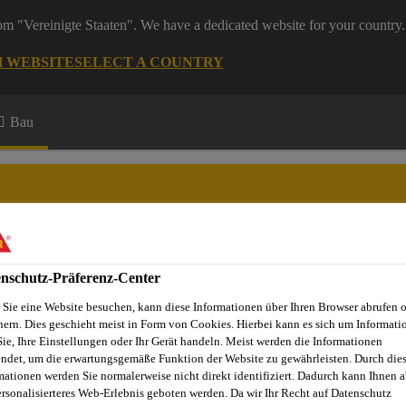
rom "Vereinigte Staaten". We have a dedicated website for your country.
H WEBSITE
SELECT A COUNTRY
Bau
nschutz-Präferenz-Center
Sie eine Website besuchen, kann diese Informationen über Ihren Browser abrufen 
hern. Dies geschieht meist in Form von Cookies. Hierbei kann es sich um Informati
Sie, Ihre Einstellungen oder Ihr Gerät handeln. Meist werden die Informationen
ndet, um die erwartungsgemäße Funktion der Website zu gewährleisten. Durch die
l® TG 66-20
mationen werden Sie normalerweise nicht direkt identifiziert. Dadurch kann Ihnen a
ersonalisierteres Web-Erlebnis geboten werden. Da wir Ihr Recht auf Datenschutz