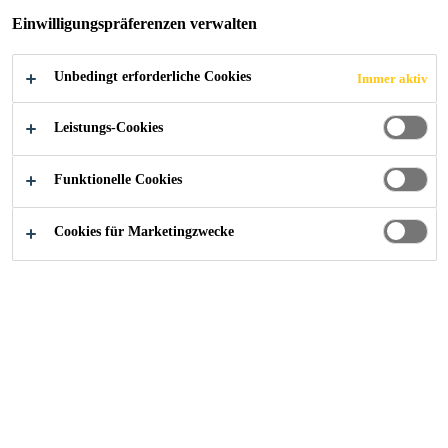
Einwilligungspräferenzen verwalten
Unbedingt erforderliche Cookies
Immer aktiv
Alle Anwendungsbereiche Bau
...
Steildach Kunststof
Leistungs-Cookies
Funktionelle Cookies
Cookies für Marketingzwecke
Systemaufbauten
Aufsparren-/Zwischensparrendämmung |
Produkte: Sikaplan® MTP-340 und Zubehör
Ein funktionstüchtiges Steildach
muss gut geplant werden, um den