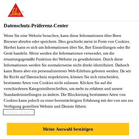
You are accessing "Sika Österreich", it seems you are accessing it
from "Vereinigte Staaten". We have a dedicated website for your
country.
Datenschutz-Präferenz-Center
TO
Wenn Sie eine Website besuchen, kann diese Informationen über Ihren
STAY ON THE SIKA
SELECT A
Browser abrufen oder speichern. Dies geschieht meist in Form von Cookies.
SIKA
ÖSTERREICH WEBSITE
COUNTRY
Hierbei kann es sich um Informationen über Sie, Ihre Einstellungen oder Ihr
USA
Gerät handeln. Meist werden die Informationen verwendet, um die
erwartungsgemäße Funktion der Website zu gewährleisten. Durch diese
Informationen werden Sie normalerweise nicht direkt identifiziert. Dadurch
Sika Österreich
kann Ihnen aber ein personalisierteres Web-Erlebnis geboten werden. Da wir
Ihr Recht auf Datenschutz respektieren, können Sie sich entscheiden,
bestimmte Arten von Cookies nicht zulassen. Klicken Sie auf die
verschiedenen Kategorieüberschriften, um mehr zu erfahren und unsere
Standardeinstellungen zu ändern. Die Blockierung bestimmter Arten von
Cookies kann jedoch zu einer beeinträchtigten Erfahrung mit der von uns zur
Verfügung gestellten Website und Dienste führen.
STEILDACH
COOKIE POLICY
KUNSTSTOFF
Meine Auswahl bestätigen