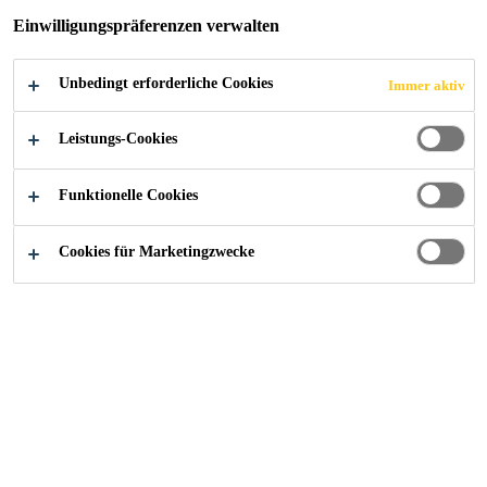
polyolefiner (FPO-PP) Abdichtung hergestellt.
Einwilligungspräferenzen verwalten
UV-beständig
Unbedingt erforderliche Cookies
Immer aktiv
Heißluft verschweißbar
Leistungs-Cookies
Wiederverwertbar
Funktionelle Cookies
FINDEN SIE IHREN SIKA BERATER
Cookies für Marketingzwecke
KONTAKTIEREN SIE UNS JETZT