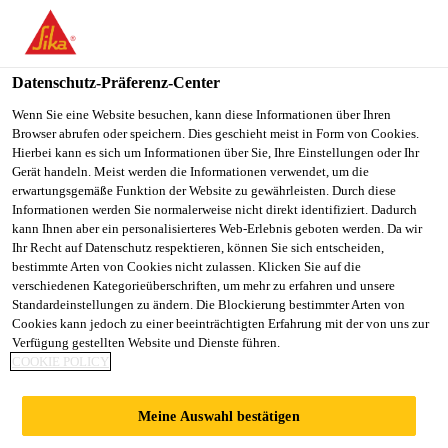
You are accessing "Sika Österreich", it seems you are accessing it
from "Vereinigte Staaten". We have a dedicated website for your
country.
Datenschutz-Präferenz-Center
Alle Anwendungsbereiche Bau
...
Sarnafil® T Blitzsc
TO
Wenn Sie eine Website besuchen, kann diese Informationen über Ihren
STAY ON THE SIKA
SELECT A
Browser abrufen oder speichern. Dies geschieht meist in Form von Cookies.
SIKA
ÖSTERREICH WEBSITE
COUNTRY
Hierbei kann es sich um Informationen über Sie, Ihre Einstellungen oder Ihr
USA
Gerät handeln. Meist werden die Informationen verwendet, um die
erwartungsgemäße Funktion der Website zu gewährleisten. Durch diese
Informationen werden Sie normalerweise nicht direkt identifiziert. Dadurch
Sarnafil® T
Sika Österreich
kann Ihnen aber ein personalisierteres Web-Erlebnis geboten werden. Da wir
Ihr Recht auf Datenschutz respektieren, können Sie sich entscheiden,
bestimmte Arten von Cookies nicht zulassen. Klicken Sie auf die
Blitzschutz-
verschiedenen Kategorieüberschriften, um mehr zu erfahren und unsere
Standardeinstellungen zu ändern. Die Blockierung bestimmter Arten von
Rondelle
Cookies kann jedoch zu einer beeinträchtigten Erfahrung mit der von uns zur
Verfügung gestellten Website und Dienste führen.
COOKIE POLICY
Rondelle aus FPO für Blitzschutzhalter
Meine Auswahl bestätigen
Sarnafil® T Blitzschutz-Rondelle aus flexibler