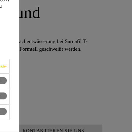
jedoch
r rund
d
PO) zur Dachentwässerung bei Sarnafil T-
 auf das Formteil geschweißt werden.
ktiv
 werden
KONTAKTIEREN SIE UNS