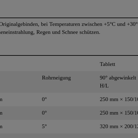
Originalgebinden, bei Temperaturen zwischen +5°C und +30°C
nneneinstrahlung, Regen und Schnee schützen.
Tablett
Rohrneigung
90° abgewinkelt
H/L
m
0°
250 mm × 150/
m
0°
250 mm × 150/
m
5°
320 mm × 200/