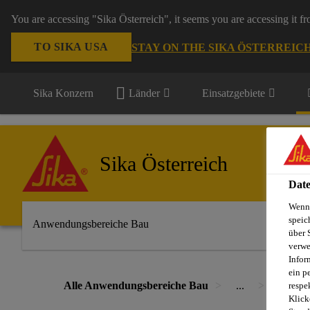
You are accessing "Sika Österreich", it seems you are accessing it f
TO SIKA USA
STAY ON THE SIKA ÖSTERREIC
Sika Konzern
Länder
Einsatzgebiete
Sika Österreich
Date
Wenn 
speic
Anwendungsbereiche Bau
über 
verwe
Infor
ein p
Alle Anwendungsbereiche Bau
...
Sarnafil
respe
Klick