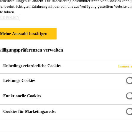
ardeinstellungen zu ändern. Die Blockierung bestimmter Arten von Cookies kann 
Sarnafil® T Speie
ner beeinträchtigten Erfahrung mit der von uns zur Verfügung gestellten Website un
te führen.
IE POLICY
Formteil FPO für Dachentwässerung
Meine Auswahl bestätigen
Sarnafil® T Speier rund ist ein Spritzgussformteil (F
Dachabdichtungssystemen. Die Membrane kann direkt
illigungspräferenzen verwalten
Unbedingt erforderliche Cookies
Immer a
UV-beständig
Leistungs-Cookies
Membrane kann direkt auf das Tablett geschweißt
Einfache Anwendung
Funktionelle Cookies
Cookies für Marketingzwecke
FINDEN SIE IHREN SIKA