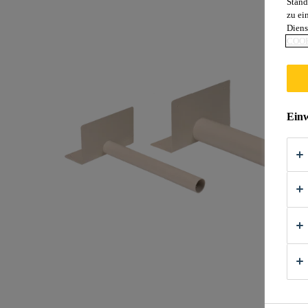
Stand
zu ei
Diens
COOK
Einw