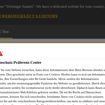
rom "Vereinigte Staaten". We have a dedicated website for your country.
H WEBSITE
SELECT A COUNTRY
Bau
nschutz-Präferenz-Center
Sie eine Website besuchen, kann diese Informationen über Ihren Browser abrufen 
hern. Dies geschieht meist in Form von Cookies. Hierbei kann es sich um Informati
Sie, Ihre Einstellungen oder Ihr Gerät handeln. Meist werden die Informationen
ndet, um die erwartungsgemäße Funktion der Website zu gewährleisten. Durch die
mationen werden Sie normalerweise nicht direkt identifiziert. Dadurch kann Ihnen a
ersonalisierteres Web-Erlebnis geboten werden. Da wir Ihr Recht auf Datenschutz
® T Speier rund
ktieren, können Sie sich entscheiden, bestimmte Arten von Cookies nicht zulassen.
en Sie auf die verschiedenen Kategorieüberschriften, um mehr zu erfahren und unse