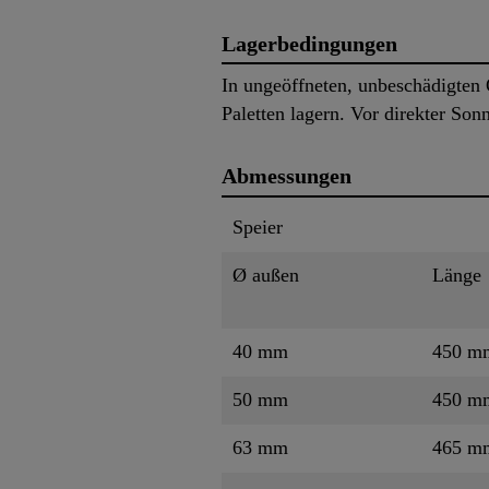
Lagerbedingungen
In ungeöffneten, unbeschädigten 
Paletten lagern. Vor direkter So
Abmessungen
Speier
Ø außen
Länge
40 mm
450 m
50 mm
450 m
63 mm
465 m