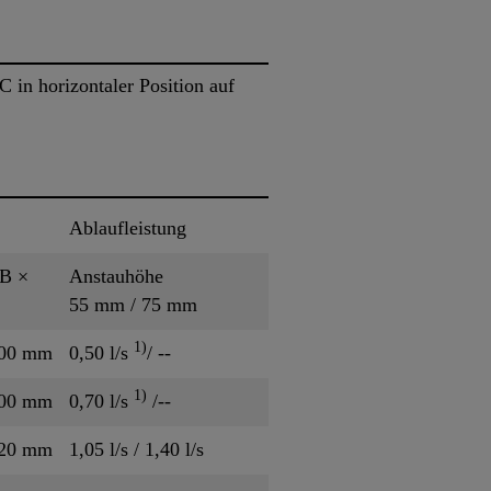
 in horizontaler Position auf
Ablaufleistung
 B ×
Anstauhöhe
55 mm / 75 mm
1)
100 mm
0,50 l/s
/ --
1)
100 mm
0,70 l/s
/--
120 mm
1,05 l/s / 1,40 l/s