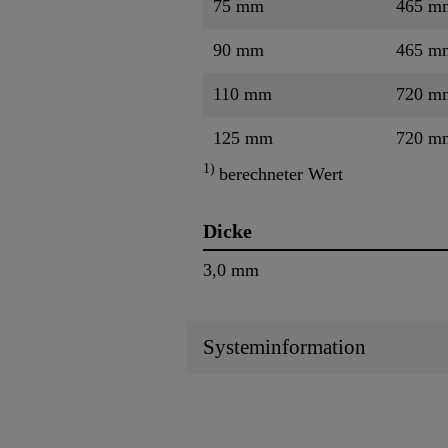
75 mm
465 m
90 mm
465 m
110 mm
720 m
125 mm
720 m
1)
berechneter Wert
Dicke
3,0 mm
Systeminformation