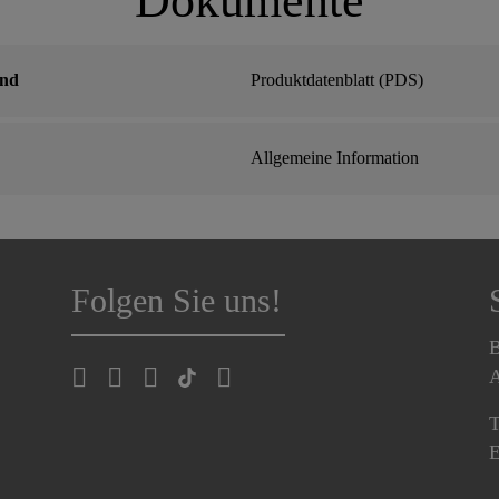
Dokumente
und
Produktdatenblatt (PDS)
Allgemeine Information
Folgen Sie uns!
B
A
T
E