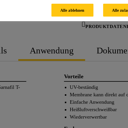
BERATER
Alle ablehnen
Alle zula
PRODUKTDATEN
ls
Anwendung
Dokume
Vorteile
arnafil T-
UV-beständig
Membrane kann direkt auf d
Einfache Anwendung
Heißluftverschweißbar
Wiederverwertbar