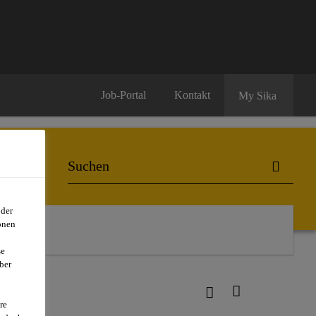
Job-Portal
Kontakt
My Sika
oder
onen
se
ber
re