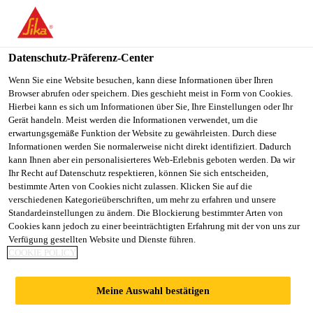
You are accessing "Sika Österreich", it seems you are accessing it
from "Vereinigte Staaten". We have a dedicated website for your
country.
Datenschutz-Präferenz-Center
Alle Anwendungsbereiche Bau
...
Sarnafil Seculine V
TO
Wenn Sie eine Website besuchen, kann diese Informationen über Ihren
STAY ON THE SIKA
SELECT A
Browser abrufen oder speichern. Dies geschieht meist in Form von Cookies.
SIKA
ÖSTERREICH WEBSITE
COUNTRY
Hierbei kann es sich um Informationen über Sie, Ihre Einstellungen oder Ihr
USA
Gerät handeln. Meist werden die Informationen verwendet, um die
erwartungsgemäße Funktion der Website zu gewährleisten. Durch diese
Informationen werden Sie normalerweise nicht direkt identifiziert. Dadurch
Sarnafil® Seculine
Sika Österreich
kann Ihnen aber ein personalisierteres Web-Erlebnis geboten werden. Da wir
Ihr Recht auf Datenschutz respektieren, können Sie sich entscheiden,
bestimmte Arten von Cookies nicht zulassen. Klicken Sie auf die
Vario Einfassung
verschiedenen Kategorieüberschriften, um mehr zu erfahren und unsere
Standardeinstellungen zu ändern. Die Blockierung bestimmter Arten von
Cookies kann jedoch zu einer beeinträchtigten Erfahrung mit der von uns zur
Sarnafil Seculine Vario Einfassung ist ein
Verfügung gestellten Website und Dienste führen.
vorgefertigtes Formteil auf PVC-Basis für das
COOKIE POLICY
Seculine Vario System.
Meine Auswahl bestätigen