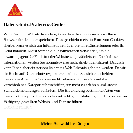
You are accessing "Sika Österreich", it seems you are accessing it
from "Vereinigte Staaten". We have a dedicated website for your
country.
Datenschutz-Präferenz-Center
Alle Anwendungsbereiche Bau
...
Handdruckpistole
TO
Wenn Sie eine Website besuchen, kann diese Informationen über Ihren
STAY ON THE SIKA
SELECT A
Browser abrufen oder speichern. Dies geschieht meist in Form von Cookies.
SIKA
ÖSTERREICH WEBSITE
COUNTRY
Hierbei kann es sich um Informationen über Sie, Ihre Einstellungen oder Ihr
USA
Gerät handeln. Meist werden die Informationen verwendet, um die
erwartungsgemäße Funktion der Website zu gewährleisten. Durch diese
Informationen werden Sie normalerweise nicht direkt identifiziert. Dadurch
Handdruckpistole
Sika Österreich
kann Ihnen aber ein personalisierteres Web-Erlebnis geboten werden. Da wir
Ihr Recht auf Datenschutz respektieren, können Sie sich entscheiden,
bestimmte Arten von Cookies nicht zulassen. Klicken Sie auf die
Pistolen zur manuellen Verarbeitung von Sikaflex®,
verschiedenen Kategorieüberschriften, um mehr zu erfahren und unsere
Standardeinstellungen zu ändern. Die Blockierung bestimmter Arten von
SikaBond® SikaTack®, Sikasil® und Sika
Cookies kann jedoch zu einer beeinträchtigten Erfahrung mit der von uns zur
AnchorFix®.
Verfügung gestellten Website und Dienste führen.
COOKIE POLICY
aktivierbare Nachlaufstopp-Funktion
Meine Auswahl bestätigen
gummierter Griff und Abzug