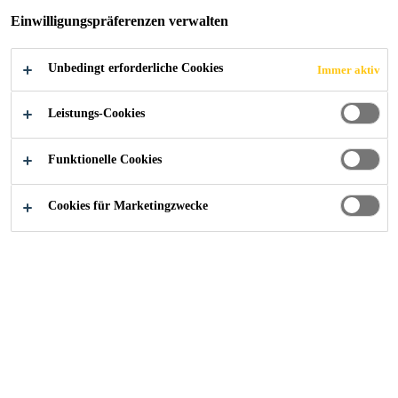
integriertes Dosierspitzen-Schneidmesser
Einwilligungspräferenzen verwalten
bei Handdruckpistole-600 zusätzlich:
Unbedingt erforderliche Cookies
Immer aktiv
Überwurfmuttern aus Aluminium
Leistungs-Cookies
Profischubteller für restloses Entleeren des
Beutels
Funktionelle Cookies
FINDEN SIE IHREN SIKA BERATER
Cookies für Marketingzwecke
KONTAKTIEREN SIE UNS JETZT