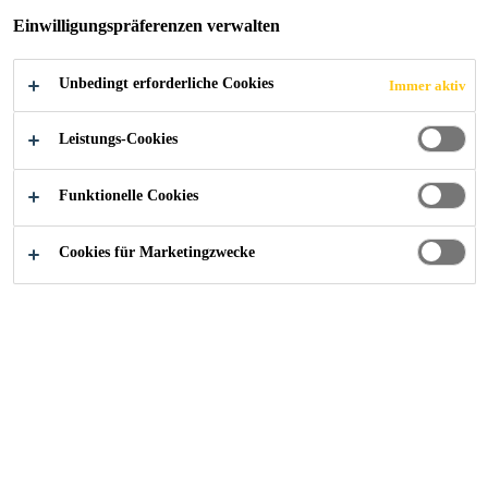
Befestigung von Dachabdichtungsbahnen.
Einwilligungspräferenzen verwalten
Lochdurchmesser 4,9mm.
Mehr anzeigen +
Unbedingt erforderliche Cookies
Immer aktiv
Geringes Gewicht
Leistungs-Cookies
Beständig gegenüber üblichen Umwelteinflüssen
Funktionelle Cookies
Einfache Montage
Cookies für Marketingzwecke
FINDEN SIE IHREN SIKA BERATER
KONTAKTIEREN SIE UNS JETZT