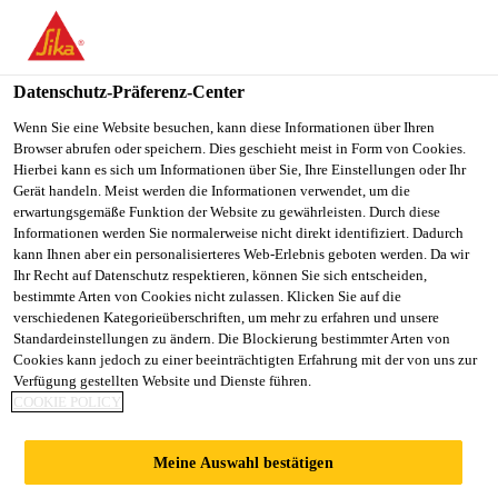
You are accessing "Sika Österreich", it seems you are accessing it
from "Vereinigte Staaten". We have a dedicated website for your
country.
Datenschutz-Präferenz-Center
Alle Anwendungsbereiche Bau
...
Sarnafast® Krallent
TO
Wenn Sie eine Website besuchen, kann diese Informationen über Ihren
STAY ON THE SIKA
SELECT A
Browser abrufen oder speichern. Dies geschieht meist in Form von Cookies.
SIKA
ÖSTERREICH WEBSITE
COUNTRY
Hierbei kann es sich um Informationen über Sie, Ihre Einstellungen oder Ihr
USA
Gerät handeln. Meist werden die Informationen verwendet, um die
erwartungsgemäße Funktion der Website zu gewährleisten. Durch diese
Informationen werden Sie normalerweise nicht direkt identifiziert. Dadurch
Sarnafast®
Sika Österreich
kann Ihnen aber ein personalisierteres Web-Erlebnis geboten werden. Da wir
Ihr Recht auf Datenschutz respektieren, können Sie sich entscheiden,
bestimmte Arten von Cookies nicht zulassen. Klicken Sie auf die
Krallenteller KT
verschiedenen Kategorieüberschriften, um mehr zu erfahren und unsere
Standardeinstellungen zu ändern. Die Blockierung bestimmter Arten von
Cookies kann jedoch zu einer beeinträchtigten Erfahrung mit der von uns zur
Metallteller für mechanische Befestigung
Verfügung gestellten Website und Dienste führen.
COOKIE POLICY
von Flachdachabdichtungen
Verzinkte Stahlplatte mit rautenförmiger Verstärkung
Meine Auswahl bestätigen
und speziell gestanzten Krallen, für die mechanische