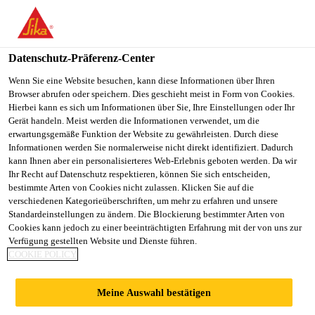
You are accessing "Sika Österreich", it seems you are accessing it
from "Vereinigte Staaten". We have a dedicated website for your
country.
Datenschutz-Präferenz-Center
Alle Anwendungsbereiche Bau
...
Schere
TO
Wenn Sie eine Website besuchen, kann diese Informationen über Ihren
STAY ON THE SIKA
SELECT A
Browser abrufen oder speichern. Dies geschieht meist in Form von Cookies.
SIKA
ÖSTERREICH WEBSITE
COUNTRY
Hierbei kann es sich um Informationen über Sie, Ihre Einstellungen oder Ihr
USA
Gerät handeln. Meist werden die Informationen verwendet, um die
erwartungsgemäße Funktion der Website zu gewährleisten. Durch diese
Informationen werden Sie normalerweise nicht direkt identifiziert. Dadurch
Schere
Sika Österreich
kann Ihnen aber ein personalisierteres Web-Erlebnis geboten werden. Da wir
Ihr Recht auf Datenschutz respektieren, können Sie sich entscheiden,
bestimmte Arten von Cookies nicht zulassen. Klicken Sie auf die
Werkzeug
verschiedenen Kategorieüberschriften, um mehr zu erfahren und unsere
Standardeinstellungen zu ändern. Die Blockierung bestimmter Arten von
Cookies kann jedoch zu einer beeinträchtigten Erfahrung mit der von uns zur
Verfügung gestellten Website und Dienste führen.
Einfache Verarbeitung
COOKIE POLICY
FINDEN SIE IHREN SIKA BERATER
Meine Auswahl bestätigen