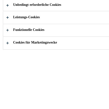
Mehr anzeigen +
Belastungen.
Unbedingt erforderliche Cookies
Leistungs-Cookies
Sehr hohe Abriebbeständigkeit
Schnellabbindend
Funktionelle Cookies
Schlämmfähig
Cookies für Marketingzwecke
FINDEN SIE IHREN SIKA BERATER
KONTAKTIEREN SIE UNS JETZT