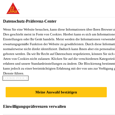
You are accessing "Sika Österreich", it seems you are accessing it f
Staaten". We have a dedicated website for your country.
Datenschutz-Präferenz-Center
TO SIKA
STAY ON THE SIKA ÖSTERREICH
Alle Anwendungsbereiche Bau
...
SCHÖNOX® SU
USA
WEBSITE
Wenn Sie eine Website besuchen, kann diese Informationen über Ihren Browser a
Dies geschieht meist in Form von Cookies. Hierbei kann es sich um Informationen
Einstellungen oder Ihr Gerät handeln. Meist werden die Informationen verwende
erwartungsgemäße Funktion der Website zu gewährleisten. Durch diese Informat
Sika Österreich
normalerweise nicht direkt identifiziert. Dadurch kann Ihnen aber ein personalis
geboten werden. Da wir Ihr Recht auf Datenschutz respektieren, können Sie sich
SCHÖNOX® SU
Arten von Cookies nicht zulassen. Klicken Sie auf die verschiedenen Kategorieü
erfahren und unsere Standardeinstellungen zu ändern. Die Blockierung bestimm
kann jedoch zu einer beeinträchtigten Erfahrung mit der von uns zur Verfügung 
Flexibilisierter, schnell abbindender
Dienste führen.
COOKIE POLICY
Fugenmörtel (3 - 15 mm)
Flexibilisierter, zementgebundener, schnell
Meine Auswahl bestätigen
abbindender Fugenmörtel für Fugenbreiten von 3 -
15 mm, der Klasse EN 13888 CG2 WA. Zur
Einwilligungspräferenzen verwalten
Verfugung bei hohen mechanischen und thermischen