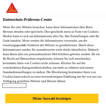
You are accessing "Sika Österreich", it seems you are accessing it
from "Vereinigte Staaten". We have a dedicated website for your
country.
Datenschutz-Präferenz-Center
Alle Anwendungsbereiche Bau
...
Sikaflex®-406 KC 
TO
Wenn Sie eine Website besuchen, kann diese Informationen über Ihren
STAY ON THE SIKA
SELECT A
Browser abrufen oder speichern. Dies geschieht meist in Form von Cookies.
SIKA
ÖSTERREICH WEBSITE
COUNTRY
Hierbei kann es sich um Informationen über Sie, Ihre Einstellungen oder Ihr
USA
Gerät handeln. Meist werden die Informationen verwendet, um die
erwartungsgemäße Funktion der Website zu gewährleisten. Durch diese
Informationen werden Sie normalerweise nicht direkt identifiziert. Dadurch
Sikaflex®-406 KC
Sika Österreich
kann Ihnen aber ein personalisierteres Web-Erlebnis geboten werden. Da wir
Ihr Recht auf Datenschutz respektieren, können Sie sich entscheiden,
bestimmte Arten von Cookies nicht zulassen. Klicken Sie auf die
Booster
verschiedenen Kategorieüberschriften, um mehr zu erfahren und unsere
Standardeinstellungen zu ändern. Die Blockierung bestimmter Arten von
Cookies kann jedoch zu einer beeinträchtigten Erfahrung mit der von uns zur
Beschleuniger für Sikaflex®-406 KC.
Verfügung gestellten Website und Dienste führen.
COOKIE POLICY
Raschere Aushärung, damit schnellere
Meine Auswahl bestätigen
Wieder-/Inbetriebnahme