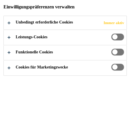
FINDEN SIE IHREN SIKA BERATER
Einwilligungspräferenzen verwalten
Unbedingt erforderliche Cookies
Immer aktiv
KONTAKTIEREN SIE UNS JETZT
Leistungs-Cookies
ALLE
Funktionelle Cookies
DOKUMENTE
SICHERHEITSDATENBLATT
ANZEIGEN
Cookies für Marketingzwecke
Übersicht
Dokumente
Anwendung
Beschleunigt die Aushärtung des Dichtstoffes