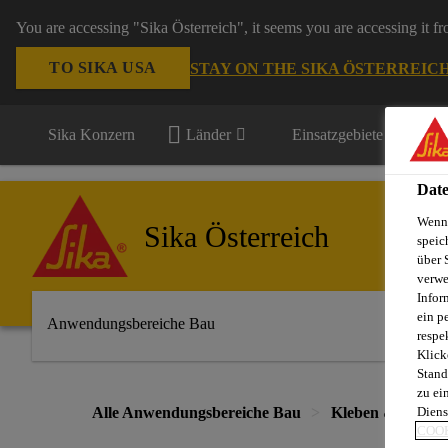
You are accessing "Sika Österreich", it seems you are accessing it f
TO SIKA USA
STAY ON THE SIKA ÖSTERREIC
Sika Konzern
Länder
Einsatzgebiete
Date
Wenn 
Sika Österreich
speic
über 
verwe
Infor
ein p
Anwendungsbereiche Bau
respe
Klick
Stand
zu ei
Alle Anwendungsbereiche Bau
Kleben & dichten
Diens
COOK