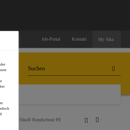
Job-Portal
Kontakt
My Sika
oder
onen
se
ber
re
jedoch
d
stoffe
Sika® Rundschnur PE