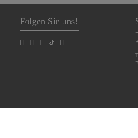
Folgen Sie uns!
B
A
T
E