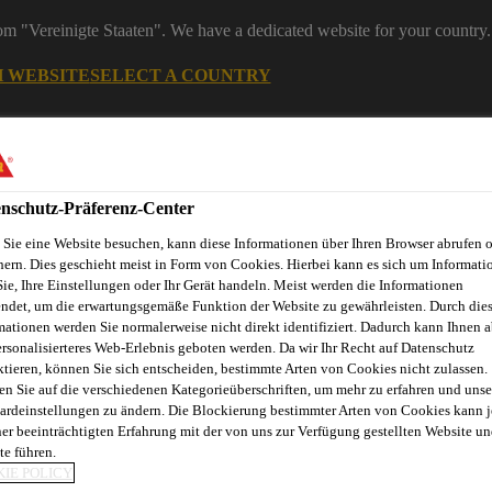
rom "Vereinigte Staaten". We have a dedicated website for your country.
H WEBSITE
SELECT A COUNTRY
Bau
nschutz-Präferenz-Center
Sie eine Website besuchen, kann diese Informationen über Ihren Browser abrufen 
hern. Dies geschieht meist in Form von Cookies. Hierbei kann es sich um Informati
Sie, Ihre Einstellungen oder Ihr Gerät handeln. Meist werden die Informationen
ndet, um die erwartungsgemäße Funktion der Website zu gewährleisten. Durch die
mationen werden Sie normalerweise nicht direkt identifiziert. Dadurch kann Ihnen a
ersonalisierteres Web-Erlebnis geboten werden. Da wir Ihr Recht auf Datenschutz
ktieren, können Sie sich entscheiden, bestimmte Arten von Cookies nicht zulassen.
en Sie auf die verschiedenen Kategorieüberschriften, um mehr zu erfahren und unse
ardeinstellungen zu ändern. Die Blockierung bestimmter Arten von Cookies kann 
ner beeinträchtigten Erfahrung mit der von uns zur Verfügung gestellten Website un
 » Verbindungstechnik am Bau | Sika Österreich
Montagekleb
te führen.
IE POLICY