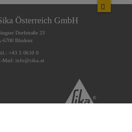
Sika Österreich GmbH
ingser Dorfstraße 23
-6700 Bludenz
el.:
+43 5 0610 0
-Mail:
info@sika.at