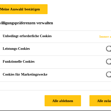
Sika® Rundschn
Meine Auswahl bestätigen
Geschlossenzelliger Polyethylen-Schaum zur Fugenhi
illigungspräferenzen verwalten
Unbedingt erforderliche Cookies
Immer a
Einfache Anwendung
Leistungs-Cookies
Geschlossenzellig
Verhindert die Dreifankenhaftung
Funktionelle Cookies
FINDEN SIE IHREN SIKA
Cookies für Marketingzwecke
BERATER
Alle ablehnen
Alle zula