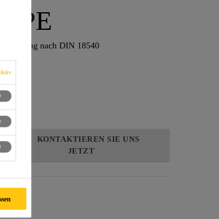
ur PE
nterfüllung nach DIN 18540
ktiv
KONTAKTIEREN SIE UNS
JETZT
ssen