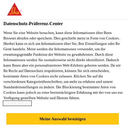
You are accessing "Sika Österreich", it seems you are accessing it
from "Vereinigte Staaten". We have a dedicated website for your
country.
Datenschutz-Präferenz-Center
TO
Wenn Sie eine Website besuchen, kann diese Informationen über Ihren
STAY ON THE SIKA
SELECT A
Browser abrufen oder speichern. Dies geschieht meist in Form von Cookies.
SIKA
ÖSTERREICH WEBSITE
COUNTRY
Hierbei kann es sich um Informationen über Sie, Ihre Einstellungen oder Ihr
USA
Gerät handeln. Meist werden die Informationen verwendet, um die
erwartungsgemäße Funktion der Website zu gewährleisten. Durch diese
Informationen werden Sie normalerweise nicht direkt identifiziert. Dadurch
Sika Österreich
kann Ihnen aber ein personalisierteres Web-Erlebnis geboten werden. Da wir
Ihr Recht auf Datenschutz respektieren, können Sie sich entscheiden,
bestimmte Arten von Cookies nicht zulassen. Klicken Sie auf die
verschiedenen Kategorieüberschriften, um mehr zu erfahren und unsere
Standardeinstellungen zu ändern. Die Blockierung bestimmter Arten von
TRITTSCHALL- /
Cookies kann jedoch zu einer beeinträchtigten Erfahrung mit der von uns zur
Verfügung gestellten Website und Dienste führen.
COOKIE POLICY
ENTKOPPELUNGS
Meine Auswahl bestätigen
MATTEN