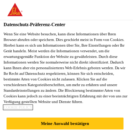
You are accessing "Sika Österreich", it seems you are accessing it
from "Vereinigte Staaten". We have a dedicated website for your
country.
Datenschutz-Präferenz-Center
Alle Anwendungsbereiche Bau
...
Dörr-Tiropont® EL
TO
Wenn Sie eine Website besuchen, kann diese Informationen über Ihren
STAY ON THE SIKA
SELECT A
Browser abrufen oder speichern. Dies geschieht meist in Form von Cookies.
SIKA
ÖSTERREICH WEBSITE
COUNTRY
Hierbei kann es sich um Informationen über Sie, Ihre Einstellungen oder Ihr
USA
Gerät handeln. Meist werden die Informationen verwendet, um die
erwartungsgemäße Funktion der Website zu gewährleisten. Durch diese
Informationen werden Sie normalerweise nicht direkt identifiziert. Dadurch
Dörr-Tiropont®
Sika Österreich
kann Ihnen aber ein personalisierteres Web-Erlebnis geboten werden. Da wir
Ihr Recht auf Datenschutz respektieren, können Sie sich entscheiden,
bestimmte Arten von Cookies nicht zulassen. Klicken Sie auf die
EL-2
verschiedenen Kategorieüberschriften, um mehr zu erfahren und unsere
Standardeinstellungen zu ändern. Die Blockierung bestimmter Arten von
Cookies kann jedoch zu einer beeinträchtigten Erfahrung mit der von uns zur
Elastomerbitumen-Bahn mit
Verfügung gestellten Website und Dienste führen.
COOKIE POLICY
Kunststoffvlies-Einlage für Brücken &
Parkdeck zum Gießen
Meine Auswahl bestätigen
Dörr-Tiropont® EL-2 (Dicke 3,7 mm) ist eine