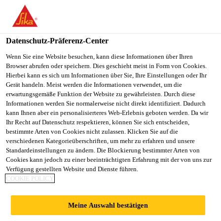
You are accessing "Sika Österreich", it seems you are accessing it
from "Vereinigte Staaten". We have a dedicated website for your
country.
Datenschutz-Präferenz-Center
Alle Anwendungsbereiche Bau
...
Dörr-Tiropont® E
TO
Wenn Sie eine Website besuchen, kann diese Informationen über Ihren
STAY ON THE SIKA
SELECT A
Browser abrufen oder speichern. Dies geschieht meist in Form von Cookies.
SIKA
ÖSTERREICH WEBSITE
COUNTRY
Hierbei kann es sich um Informationen über Sie, Ihre Einstellungen oder Ihr
USA
Gerät handeln. Meist werden die Informationen verwendet, um die
erwartungsgemäße Funktion der Website zu gewährleisten. Durch diese
Informationen werden Sie normalerweise nicht direkt identifiziert. Dadurch
Dörr-Tiropont®
Sika Österreich
kann Ihnen aber ein personalisierteres Web-Erlebnis geboten werden. Da wir
Ihr Recht auf Datenschutz respektieren, können Sie sich entscheiden,
bestimmte Arten von Cookies nicht zulassen. Klicken Sie auf die
EL-2K
verschiedenen Kategorieüberschriften, um mehr zu erfahren und unsere
Standardeinstellungen zu ändern. Die Blockierung bestimmter Arten von
Cookies kann jedoch zu einer beeinträchtigten Erfahrung mit der von uns zur
Elastomerbitumen-Brückenbahn mit
Verfügung gestellten Website und Dienste führen.
COOKIE POLICY
Kunststoffvlies-Einlage für Tunnel zum
Flämmen
Meine Auswahl bestätigen
Dörr-Tiropont® EL-2K (Dicke 4,0 mm) ist eine