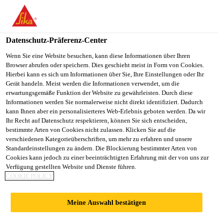
You are accessing "Sika Österreich", it seems you are accessing it
from "Vereinigte Staaten". We have a dedicated website for your
country.
Datenschutz-Präferenz-Center
TO
Wenn Sie eine Website besuchen, kann diese Informationen über Ihren
STAY ON THE SIKA
SELECT A
Browser abrufen oder speichern. Dies geschieht meist in Form von Cookies.
SIKA
ÖSTERREICH WEBSITE
COUNTRY
Hierbei kann es sich um Informationen über Sie, Ihre Einstellungen oder Ihr
USA
Gerät handeln. Meist werden die Informationen verwendet, um die
erwartungsgemäße Funktion der Website zu gewährleisten. Durch diese
Informationen werden Sie normalerweise nicht direkt identifiziert. Dadurch
Sika Österreich
kann Ihnen aber ein personalisierteres Web-Erlebnis geboten werden. Da wir
Ihr Recht auf Datenschutz respektieren, können Sie sich entscheiden,
bestimmte Arten von Cookies nicht zulassen. Klicken Sie auf die
verschiedenen Kategorieüberschriften, um mehr zu erfahren und unsere
Standardeinstellungen zu ändern. Die Blockierung bestimmter Arten von
FLIESSMITTEL S
Cookies kann jedoch zu einer beeinträchtigten Erfahrung mit der von uns zur
Verfügung gestellten Website und Dienste führen.
COOKIE POLICY
PRITZBETON
Meine Auswahl bestätigen