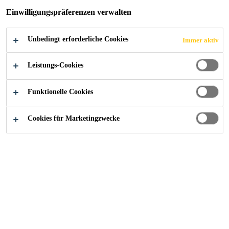
Einwilligungspräferenzen verwalten
Unbedingt erforderliche Cookies
Immer aktiv
Alle Anwendungsbereiche Bau
...
Fließmittel Spritzbe
Leistungs-Cookies
Funktionelle Cookies
Cookies für Marketingzwecke
Kontaktieren Sie uns!