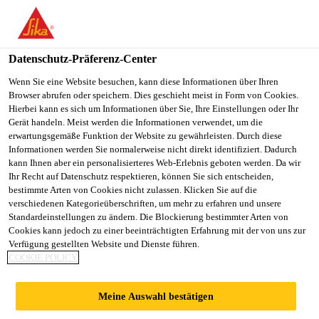
You are accessing "Sika Österreich", it seems you are accessing it
from "Vereinigte Staaten". We have a dedicated website for your
country.
Datenschutz-Präferenz-Center
TO
Wenn Sie eine Website besuchen, kann diese Informationen über Ihren
STAY ON THE SIKA
SELECT A
Browser abrufen oder speichern. Dies geschieht meist in Form von Cookies.
SIKA
ÖSTERREICH WEBSITE
COUNTRY
Hierbei kann es sich um Informationen über Sie, Ihre Einstellungen oder Ihr
USA
Gerät handeln. Meist werden die Informationen verwendet, um die
erwartungsgemäße Funktion der Website zu gewährleisten. Durch diese
Informationen werden Sie normalerweise nicht direkt identifiziert. Dadurch
Sika Österreich
kann Ihnen aber ein personalisierteres Web-Erlebnis geboten werden. Da wir
Ihr Recht auf Datenschutz respektieren, können Sie sich entscheiden,
bestimmte Arten von Cookies nicht zulassen. Klicken Sie auf die
verschiedenen Kategorieüberschriften, um mehr zu erfahren und unsere
Standardeinstellungen zu ändern. Die Blockierung bestimmter Arten von
PUMPHILFSMITTE
Cookies kann jedoch zu einer beeinträchtigten Erfahrung mit der von uns zur
Verfügung gestellten Website und Dienste führen.
COOKIE POLICY
L
Meine Auswahl bestätigen