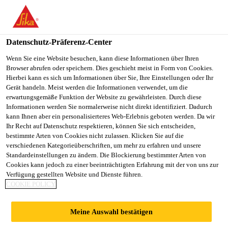
You are accessing "Sika Österreich", it seems you are accessing it
from "Vereinigte Staaten". We have a dedicated website for your
country.
Datenschutz-Präferenz-Center
TO
Wenn Sie eine Website besuchen, kann diese Informationen über Ihren
STAY ON THE SIKA
SELECT A
Browser abrufen oder speichern. Dies geschieht meist in Form von Cookies.
SIKA
ÖSTERREICH WEBSITE
COUNTRY
Hierbei kann es sich um Informationen über Sie, Ihre Einstellungen oder Ihr
USA
Gerät handeln. Meist werden die Informationen verwendet, um die
erwartungsgemäße Funktion der Website zu gewährleisten. Durch diese
Informationen werden Sie normalerweise nicht direkt identifiziert. Dadurch
Sika Österreich
kann Ihnen aber ein personalisierteres Web-Erlebnis geboten werden. Da wir
Ihr Recht auf Datenschutz respektieren, können Sie sich entscheiden,
bestimmte Arten von Cookies nicht zulassen. Klicken Sie auf die
verschiedenen Kategorieüberschriften, um mehr zu erfahren und unsere
Standardeinstellungen zu ändern. Die Blockierung bestimmter Arten von
Cookies kann jedoch zu einer beeinträchtigten Erfahrung mit der von uns zur
Verfügung gestellten Website und Dienste führen.
SIKAWALL®-550
COOKIE POLICY
MAGIC
Meine Auswahl bestätigen