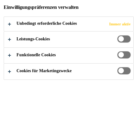
Designspachtelmasse zur Herstellung
Einwilligungspräferenzen verwalten
moderner Wandflächen in Sichtbetonoptik
Unbedingt erforderliche Cookies
Immer aktiv
Leistungs-Cookies
Alle Anwendungsbereiche Bau
...
SikaWall®-550 Ma
Funktionelle Cookies
Cookies für Marketingzwecke
Wandbeschichtung in
Betonoptik
SikaWall®-550 Magic ist eine
Wandspachtelmasse mit
Hybridtechnologie. Die