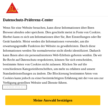
You are accessing "Sika Österreich", it seems you are accessing it
from "Vereinigte Staaten". We have a dedicated website for your
country.
Datenschutz-Präferenz-Center
TO
Wenn Sie eine Website besuchen, kann diese Informationen über Ihren
STAY ON THE SIKA
SELECT A
Browser abrufen oder speichern. Dies geschieht meist in Form von Cookies.
SIKA
ÖSTERREICH WEBSITE
COUNTRY
Hierbei kann es sich um Informationen über Sie, Ihre Einstellungen oder Ihr
USA
Gerät handeln. Meist werden die Informationen verwendet, um die
erwartungsgemäße Funktion der Website zu gewährleisten. Durch diese
Informationen werden Sie normalerweise nicht direkt identifiziert. Dadurch
Sika Österreich
kann Ihnen aber ein personalisierteres Web-Erlebnis geboten werden. Da wir
Ihr Recht auf Datenschutz respektieren, können Sie sich entscheiden,
bestimmte Arten von Cookies nicht zulassen. Klicken Sie auf die
verschiedenen Kategorieüberschriften, um mehr zu erfahren und unsere
Standardeinstellungen zu ändern. Die Blockierung bestimmter Arten von
Cookies kann jedoch zu einer beeinträchtigten Erfahrung mit der von uns zur
Verfügung gestellten Website und Dienste führen.
DANKE
COOKIE POLICY
Meine Auswahl bestätigen