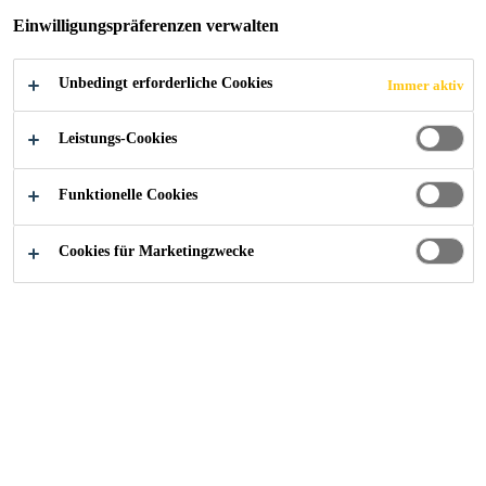
Einwilligungspräferenzen verwalten
Unbedingt erforderliche Cookies
Immer aktiv
Industry
...
Schwimmende Unterlagsböden
Leistungs-Cookies
Funktionelle Cookies
Willkommen in der Welt
Cookies für Marketingzwecke
der schwimmenden Böden
Floor!
Sie erhalten in Kürze ein Mail mit
einem
pdf.
ZURÜCK ZUR SEITE DER