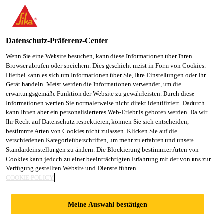
You are accessing "Sika Österreich", it seems you are accessing it
from "Vereinigte Staaten". We have a dedicated website for your
country.
Datenschutz-Präferenz-Center
TO
Wenn Sie eine Website besuchen, kann diese Informationen über Ihren
STAY ON THE SIKA
SELECT A
Browser abrufen oder speichern. Dies geschieht meist in Form von Cookies.
SIKA
ÖSTERREICH WEBSITE
COUNTRY
Hierbei kann es sich um Informationen über Sie, Ihre Einstellungen oder Ihr
USA
Gerät handeln. Meist werden die Informationen verwendet, um die
erwartungsgemäße Funktion der Website zu gewährleisten. Durch diese
Informationen werden Sie normalerweise nicht direkt identifiziert. Dadurch
Sika Österreich
kann Ihnen aber ein personalisierteres Web-Erlebnis geboten werden. Da wir
Ihr Recht auf Datenschutz respektieren, können Sie sich entscheiden,
bestimmte Arten von Cookies nicht zulassen. Klicken Sie auf die
verschiedenen Kategorieüberschriften, um mehr zu erfahren und unsere
Standardeinstellungen zu ändern. Die Blockierung bestimmter Arten von
TECHNOLOGIE
Cookies kann jedoch zu einer beeinträchtigten Erfahrung mit der von uns zur
Verfügung gestellten Website und Dienste führen.
COOKIE POLICY
Meine Auswahl bestätigen