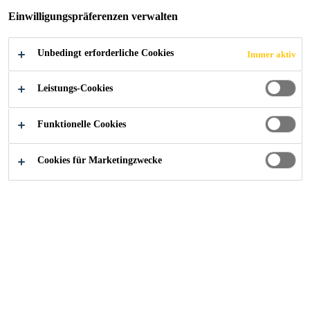
Einwilligungspräferenzen verwalten
Unbedingt erforderliche Cookies
Immer aktiv
Alle Anwendungsbereiche Bau
...
Technologie
Leistungs-Cookies
Funktionelle Cookies
Der einzigartige Dual-
Cookies für Marketingzwecke
Verbund
Beim
handelt es
Sika Waterbar® FB-125
sich um ein homogenes, hoch
flexibles Fugenband mit einer
einzigartig modifizierten
Oberfläche, sodass das Fugenband