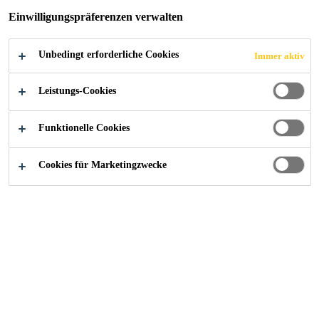
Einwilligungspräferenzen verwalten
Unbedingt erforderliche Cookies
Immer aktiv
Alle Anwendungsbereiche Bau
...
Bauwerksfugen
Leistungs-Cookies
Funktionelle Cookies
Fugenbänder, Fugenbleche, geklebte
Fugenbänder, Quellfugenbänder
Cookies für Marketingzwecke
Injektionsschläuche
Abdichten von
Bauwerksfugen bei