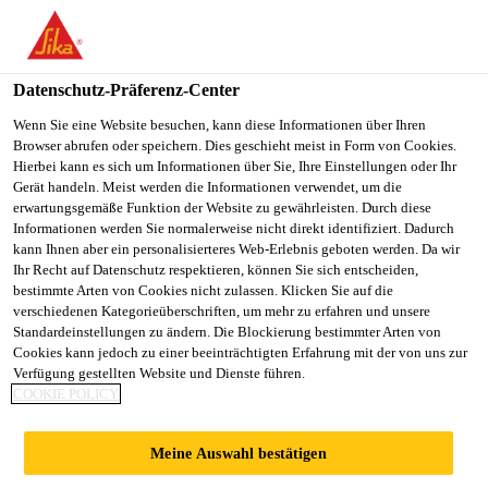
You are accessing "Sika Österreich", it seems you are accessing it
from "Vereinigte Staaten". We have a dedicated website for your
country.
Datenschutz-Präferenz-Center
TO
Wenn Sie eine Website besuchen, kann diese Informationen über Ihren
STAY ON THE SIKA
SELECT A
Browser abrufen oder speichern. Dies geschieht meist in Form von Cookies.
SIKA
ÖSTERREICH WEBSITE
COUNTRY
Hierbei kann es sich um Informationen über Sie, Ihre Einstellungen oder Ihr
USA
Gerät handeln. Meist werden die Informationen verwendet, um die
erwartungsgemäße Funktion der Website zu gewährleisten. Durch diese
Informationen werden Sie normalerweise nicht direkt identifiziert. Dadurch
Sika Österreich
kann Ihnen aber ein personalisierteres Web-Erlebnis geboten werden. Da wir
Ihr Recht auf Datenschutz respektieren, können Sie sich entscheiden,
bestimmte Arten von Cookies nicht zulassen. Klicken Sie auf die
verschiedenen Kategorieüberschriften, um mehr zu erfahren und unsere
Standardeinstellungen zu ändern. Die Blockierung bestimmter Arten von
BAUWERKSFUGE
Cookies kann jedoch zu einer beeinträchtigten Erfahrung mit der von uns zur
Verfügung gestellten Website und Dienste führen.
COOKIE POLICY
N
Meine Auswahl bestätigen