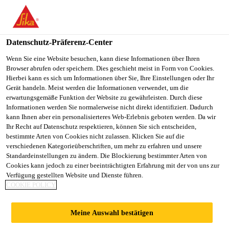
You are accessing "Sika Österreich", it seems you are accessing it
from "Vereinigte Staaten". We have a dedicated website for your
country.
Datenschutz-Präferenz-Center
Alle Anwendungsbereiche Bau
...
Sika® Fugenbänder
TO
Wenn Sie eine Website besuchen, kann diese Informationen über Ihren
STAY ON THE SIKA
SELECT A
Browser abrufen oder speichern. Dies geschieht meist in Form von Cookies.
SIKA
ÖSTERREICH WEBSITE
COUNTRY
Hierbei kann es sich um Informationen über Sie, Ihre Einstellungen oder Ihr
USA
Gerät handeln. Meist werden die Informationen verwendet, um die
erwartungsgemäße Funktion der Website zu gewährleisten. Durch diese
Informationen werden Sie normalerweise nicht direkt identifiziert. Dadurch
Sika®
Sika Österreich
kann Ihnen aber ein personalisierteres Web-Erlebnis geboten werden. Da wir
Ihr Recht auf Datenschutz respektieren, können Sie sich entscheiden,
bestimmte Arten von Cookies nicht zulassen. Klicken Sie auf die
Fugenbänder -
verschiedenen Kategorieüberschriften, um mehr zu erfahren und unsere
Standardeinstellungen zu ändern. Die Blockierung bestimmter Arten von
Elastomer Typ FM,
Cookies kann jedoch zu einer beeinträchtigten Erfahrung mit der von uns zur
Verfügung gestellten Website und Dienste führen.
COOKIE POLICY
FMS
Meine Auswahl bestätigen
Innenliegendes Dehnfugenband