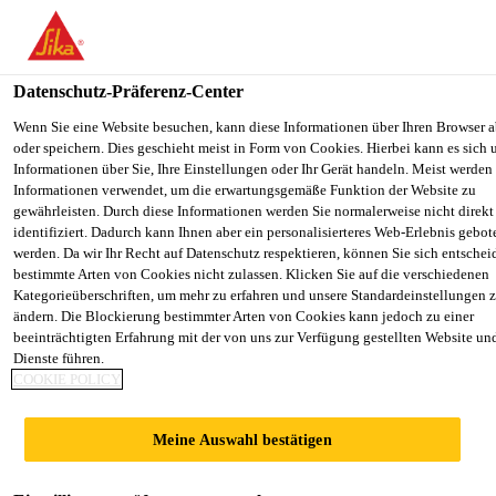
You are accessing "Sika Österreich", it seems you are accessing it f
"Vereinigte Staaten". We have a dedicated website for your country.
Datenschutz-Präferenz-Center
TO SIKA
STAY ON THE SIKA
SELECT
Alle Anwendungsbereiche Bau
...
Sika® Compression
USA
ÖSTERREICH WEBSITE
COUNT
Wenn Sie eine Website besuchen, kann diese Informationen über Ihren Browser 
oder speichern. Dies geschieht meist in Form von Cookies. Hierbei kann es sich
Informationen über Sie, Ihre Einstellungen oder Ihr Gerät handeln. Meist werden
Informationen verwendet, um die erwartungsgemäße Funktion der Website zu
Sika Österreich
gewährleisten. Durch diese Informationen werden Sie normalerweise nicht direkt
identifiziert. Dadurch kann Ihnen aber ein personalisierteres Web-Erlebnis gebot
Sika®
werden. Da wir Ihr Recht auf Datenschutz respektieren, können Sie sich entschei
bestimmte Arten von Cookies nicht zulassen. Klicken Sie auf die verschiedenen
Kategorieüberschriften, um mehr zu erfahren und unsere Standardeinstellungen 
Fugenverschlussbän
ändern. Die Blockierung bestimmter Arten von Cookies kann jedoch zu einer
beeinträchtigten Erfahrung mit der von uns zur Verfügung gestellten Website un
Tricomer®
Dienste führen.
COOKIE POLICY
Fugenverschlussbänder auf PVC/NBR
Meine Auswahl bestätigen
Basis