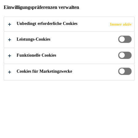
Einwilligungspräferenzen verwalten
Unbedingt erforderliche Cookies
Immer aktiv
Alle Anwendungsbereiche Bau
...
Dokumente Bauwer
Leistungs-Cookies
Funktionelle Cookies
Produktdatenblätter
Cookies für Marketingzwecke
Sicherheitsdatenblätter
Leistungserklärungen / DOP
Broschüren / Flyer