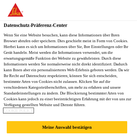
You are accessing "Sika Österreich", it seems you are accessing it
from "Vereinigte Staaten". We have a dedicated website for your
country.
Datenschutz-Präferenz-Center
TO
Wenn Sie eine Website besuchen, kann diese Informationen über Ihren
STAY ON THE SIKA
SELECT A
Browser abrufen oder speichern. Dies geschieht meist in Form von Cookies.
SIKA
ÖSTERREICH WEBSITE
COUNTRY
Hierbei kann es sich um Informationen über Sie, Ihre Einstellungen oder Ihr
USA
Gerät handeln. Meist werden die Informationen verwendet, um die
erwartungsgemäße Funktion der Website zu gewährleisten. Durch diese
Informationen werden Sie normalerweise nicht direkt identifiziert. Dadurch
Sika Österreich
kann Ihnen aber ein personalisierteres Web-Erlebnis geboten werden. Da wir
Ihr Recht auf Datenschutz respektieren, können Sie sich entscheiden,
bestimmte Arten von Cookies nicht zulassen. Klicken Sie auf die
verschiedenen Kategorieüberschriften, um mehr zu erfahren und unsere
Standardeinstellungen zu ändern. Die Blockierung bestimmter Arten von
DOKUMENTE
Cookies kann jedoch zu einer beeinträchtigten Erfahrung mit der von uns zur
Verfügung gestellten Website und Dienste führen.
COOKIE POLICY
BAUWERKSABDIC
Meine Auswahl bestätigen
HTUNG