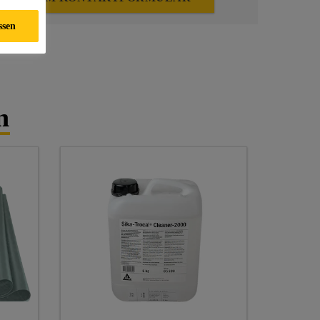
ssen
n