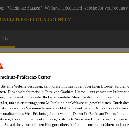
rom "Vereinigte Staaten". We have a dedicated website for your country.
H WEBSITE
SELECT A COUNTRY
Bau
nschutz-Präferenz-Center
Sie eine Website besuchen, kann diese Informationen über Ihren Browser abrufen 
hern. Dies geschieht meist in Form von Cookies. Hierbei kann es sich um Informati
Sie, Ihre Einstellungen oder Ihr Gerät handeln. Meist werden die Informationen
ndet, um die erwartungsgemäße Funktion der Website zu gewährleisten. Durch die
mationen werden Sie normalerweise nicht direkt identifiziert. Dadurch kann Ihnen a
ersonalisierteres Web-Erlebnis geboten werden. Da wir Ihr Recht auf Datenschutz
ktieren, können Sie sich entscheiden, bestimmte Arten von Cookies nicht zulassen.
UTZ
en Sie auf die verschiedenen Kategorieüberschriften, um mehr zu erfahren und unse