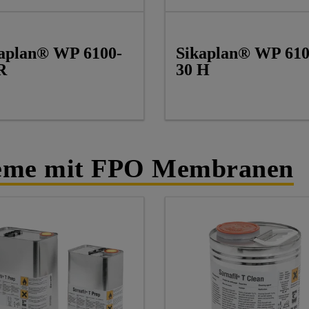
aplan® WP 6100-
Sikaplan® WP 610
R
30 H
teme mit FPO Membranen