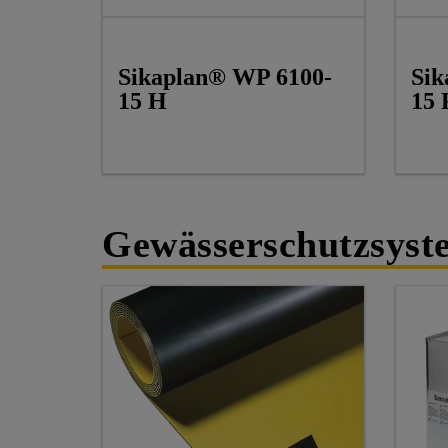
Sikaplan® WP 6100-
Sik
15 H
15 
Gewässerschutzsys