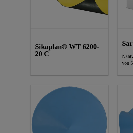
Sar
Sikaplan® WT 6200-
20 C
Nahtv
von S