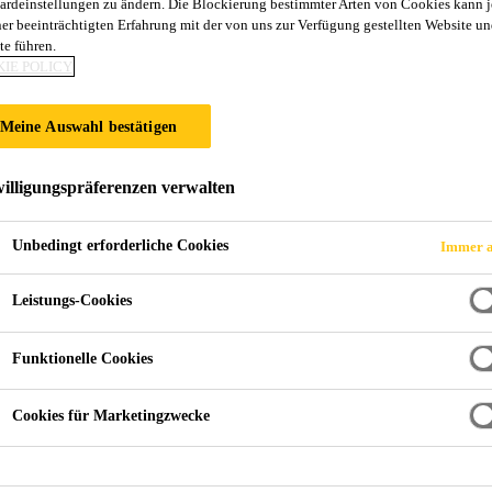
ardeinstellungen zu ändern. Die Blockierung bestimmter Arten von Cookies kann 
ner beeinträchtigten Erfahrung mit der von uns zur Verfügung gestellten Website un
te führen.
IE POLICY
Weitere Abdichtungsanwendungen
Gewässerschutz
Meine Auswahl bestätigen
illigungspräferenzen verwalten
Chemiewannen sowie zur Tankraumauskleidung
Unbedingt erforderliche Cookies
Immer a
Leistungs-Cookies
e zuverlässige Lösung zur Abdichtung von
 zur Tankraumauskleidung. Unsere
Funktionelle Cookies
 entwickelt, um eine langfristige
en Schutz der Gewässer und unserer
Cookies für Marketingzwecke