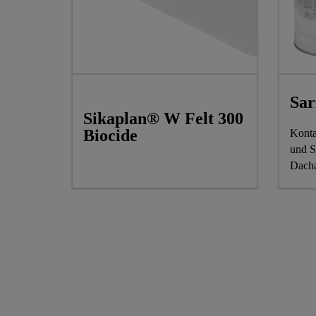
Sar
Sikaplan® W Felt 300
Biocide
Konta
und S
Dacha