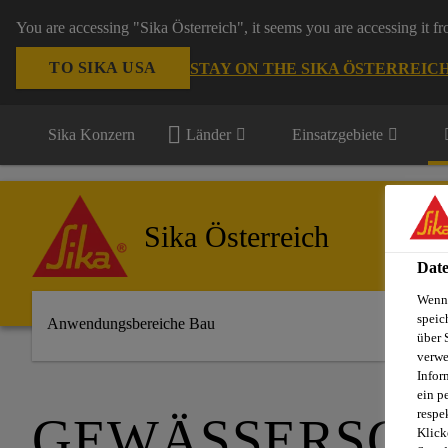
You are accessing "Sika Österreich", it seems you are accessing it f
TO SIKA USA
STAY ON THE SIKA ÖSTERREIC
Sika Konzern
Länder
Einsatzgebiete
Sika Österreich
Date
Wenn 
speic
Anwendungsbereiche Bau
über 
verwe
Infor
ein p
respe
GEWÄSSERSCH
Klick