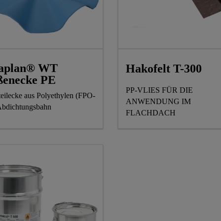
kaplan® WT
Hakofelt T-300
enecke PE
PP-VLIES FÜR DIE
eilecke aus Polyethylen (FPO-
ANWENDUNG IM
bdichtungsbahn
FLACHDACH