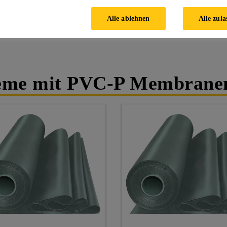
Alle ablehnen
Alle zula
teme mit PVC-P Membrane