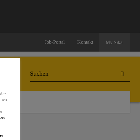
Job-Portal
Kontakt
My Sika
oder
onen
se
ber
re