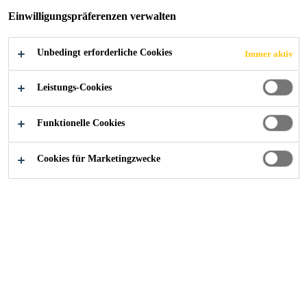
Einwilligungspräferenzen verwalten
Bitumenbeständig
Unbedingt erforderliche Cookies
Immer aktiv
Anti-bakteriell
Einfach einzubauen
Leistungs-Cookies
FINDEN SIE IHREN SIKA BERATER
Funktionelle Cookies
KONTAKTIEREN SIE UNS JETZT
Cookies für Marketingzwecke