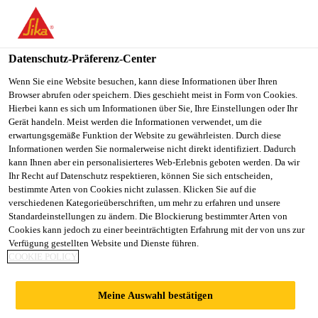
You are accessing "Sika Österreich", it seems you are accessing it
from "Vereinigte Staaten". We have a dedicated website for your
country.
Datenschutz-Präferenz-Center
Alle Anwendungsbereiche Bau
...
Sikaplan® W Felt 3
TO
Wenn Sie eine Website besuchen, kann diese Informationen über Ihren
STAY ON THE SIKA
SELECT A
Browser abrufen oder speichern. Dies geschieht meist in Form von Cookies.
SIKA
ÖSTERREICH WEBSITE
COUNTRY
Hierbei kann es sich um Informationen über Sie, Ihre Einstellungen oder Ihr
USA
Gerät handeln. Meist werden die Informationen verwendet, um die
erwartungsgemäße Funktion der Website zu gewährleisten. Durch diese
Informationen werden Sie normalerweise nicht direkt identifiziert. Dadurch
Sikaplan® W Felt
Sika Österreich
kann Ihnen aber ein personalisierteres Web-Erlebnis geboten werden. Da wir
Ihr Recht auf Datenschutz respektieren, können Sie sich entscheiden,
bestimmte Arten von Cookies nicht zulassen. Klicken Sie auf die
300 Biocide
verschiedenen Kategorieüberschriften, um mehr zu erfahren und unsere
Standardeinstellungen zu ändern. Die Blockierung bestimmter Arten von
Cookies kann jedoch zu einer beeinträchtigten Erfahrung mit der von uns zur
Sikaplan W Felt 300 Biozid weiß ist eine
Verfügung gestellten Website und Dienste führen.
Polypropylen-, Vliesstoff-, Trenn- und
COOKIE POLICY
Schutzschicht, die mit einem Biozid ausgerüstet ist,
um mikrobiologischen Angriff zu vermeiden.
Meine Auswahl bestätigen
Mehr anzeigen +