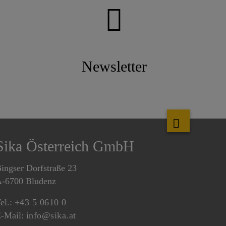
Newsletter
Sika Österreich GmbH
ingser Dorfstraße 23
-6700 Bludenz
el.:
+43 5 0610 0
-Mail:
info@sika.at