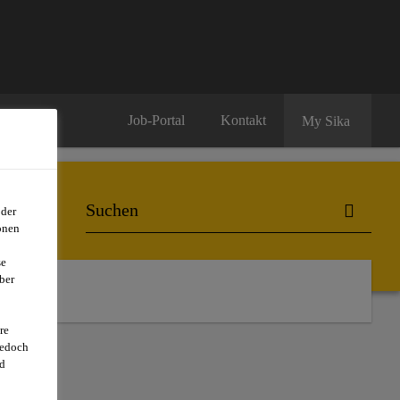
Job-Portal
Kontakt
My Sika
oder
onen
se
ber
re
jedoch
d