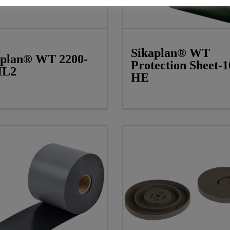
Sikaplan® WT
aplan® WT 2200-
Protection Sheet-1
HL2
HE