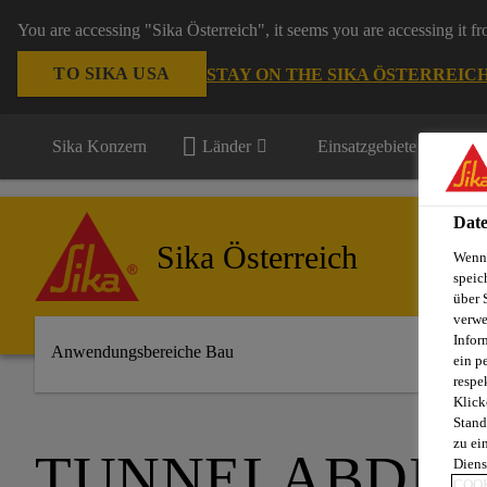
You are accessing "Sika Österreich", it seems you are accessing it f
TO SIKA USA
STAY ON THE SIKA ÖSTERREIC
Sika Konzern
Länder
Einsatzgebiete
Date
Sika Österreich
Wenn 
speic
über 
verwe
Infor
Anwendungsbereiche Bau
ein p
respe
Klick
Stand
zu ei
TUNNELABDIC
Diens
COOK