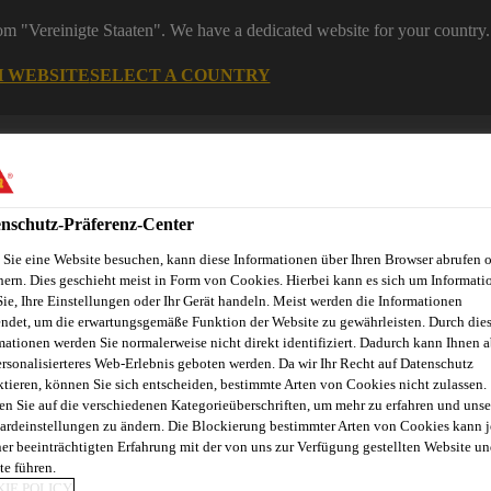
rom "Vereinigte Staaten". We have a dedicated website for your country.
H WEBSITE
SELECT A COUNTRY
Bau
nschutz-Präferenz-Center
Sie eine Website besuchen, kann diese Informationen über Ihren Browser abrufen 
hern. Dies geschieht meist in Form von Cookies. Hierbei kann es sich um Informati
Sie, Ihre Einstellungen oder Ihr Gerät handeln. Meist werden die Informationen
ndet, um die erwartungsgemäße Funktion der Website zu gewährleisten. Durch die
mationen werden Sie normalerweise nicht direkt identifiziert. Dadurch kann Ihnen a
ersonalisierteres Web-Erlebnis geboten werden. Da wir Ihr Recht auf Datenschutz
ktieren, können Sie sich entscheiden, bestimmte Arten von Cookies nicht zulassen.
en Sie auf die verschiedenen Kategorieüberschriften, um mehr zu erfahren und unse
ardeinstellungen zu ändern. Die Blockierung bestimmter Arten von Cookies kann 
ner beeinträchtigten Erfahrung mit der von uns zur Verfügung gestellten Website un
HTUNG FPO
te führen.
IE POLICY