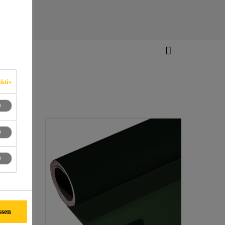
ng FPO
ktiv
ssen