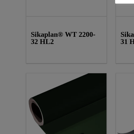
Sikaplan® WT 2200-
Sik
32 HL2
31 