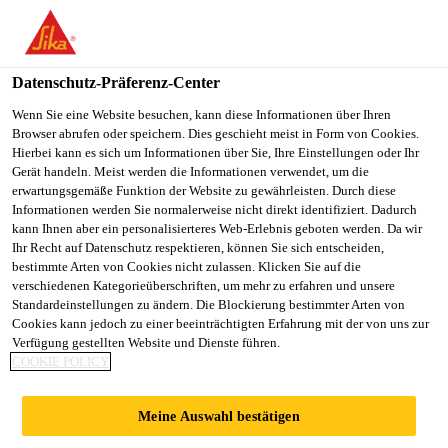
You are accessing "Sika Österreich", it seems you are accessing it
from "Vereinigte Staaten". We have a dedicated website for your
country.
Datenschutz-Präferenz-Center
Alle Anwendungsbereiche Bau
...
SikaPlan® WT Sch
TO
Wenn Sie eine Website besuchen, kann diese Informationen über Ihren
STAY ON THE SIKA
SELECT A
Browser abrufen oder speichern. Dies geschieht meist in Form von Cookies.
SIKA
ÖSTERREICH WEBSITE
COUNTRY
Hierbei kann es sich um Informationen über Sie, Ihre Einstellungen oder Ihr
USA
Gerät handeln. Meist werden die Informationen verwendet, um die
erwartungsgemäße Funktion der Website zu gewährleisten. Durch diese
Informationen werden Sie normalerweise nicht direkt identifiziert. Dadurch
SikaPlan® WT
Sika Österreich
kann Ihnen aber ein personalisierteres Web-Erlebnis geboten werden. Da wir
Ihr Recht auf Datenschutz respektieren, können Sie sich entscheiden,
bestimmte Arten von Cookies nicht zulassen. Klicken Sie auf die
Schutzbahn 30 H
verschiedenen Kategorieüberschriften, um mehr zu erfahren und unsere
Standardeinstellungen zu ändern. Die Blockierung bestimmter Arten von
Cookies kann jedoch zu einer beeinträchtigten Erfahrung mit der von uns zur
Schutzbahn (FPO) für Sikaplan® WT
Verfügung gestellten Website und Dienste führen.
COOKIE POLICY
Mit Vlieseinlage stabilisierte Schutzbahn aus
flexiblen Polyolefinen (FPO-PE). Kann
Meine Auswahl bestätigen
Rezyklatanteile enthalten.