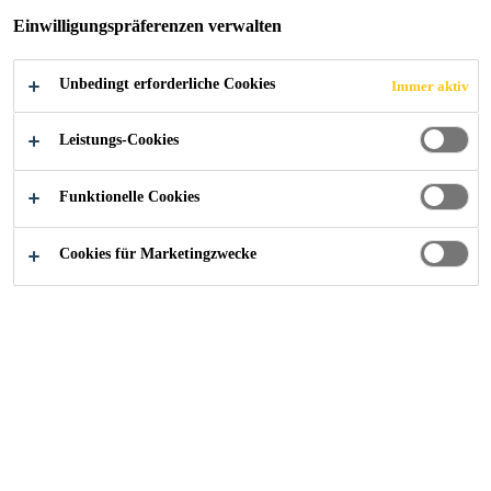
PVC-P Kunststoff-Dichtungsbahn mit Signalschicht.
Einwilligungspräferenzen verwalten
Unbedingt erforderliche Cookies
Immer aktiv
Hohe Beständigkeit gegen Alterung
Mit Signalschicht zur Erkennung von Fehlstellen
Leistungs-Cookies
Hohe Festigkeit und Dehnung
Funktionelle Cookies
Hoch beständig gegen mechanische
Cookies für Marketingzwecke
Einwirkungen
Gute Kälteflexibilität
Verträglich gegen betonaggressive, weiche
Wässer