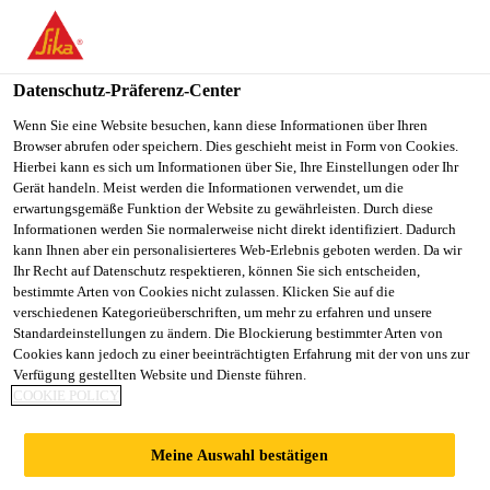
You are accessing "Sika Österreich", it seems you are accessing it
from "Vereinigte Staaten". We have a dedicated website for your
country.
Datenschutz-Präferenz-Center
Alle Anwendungsbereiche Bau
...
Sikaplan® WP 110
TO
Wenn Sie eine Website besuchen, kann diese Informationen über Ihren
STAY ON THE SIKA
SELECT A
Browser abrufen oder speichern. Dies geschieht meist in Form von Cookies.
SIKA
ÖSTERREICH WEBSITE
COUNTRY
Hierbei kann es sich um Informationen über Sie, Ihre Einstellungen oder Ihr
USA
Gerät handeln. Meist werden die Informationen verwendet, um die
erwartungsgemäße Funktion der Website zu gewährleisten. Durch diese
Informationen werden Sie normalerweise nicht direkt identifiziert. Dadurch
Sikaplan® WP
Sika Österreich
kann Ihnen aber ein personalisierteres Web-Erlebnis geboten werden. Da wir
Ihr Recht auf Datenschutz respektieren, können Sie sich entscheiden,
bestimmte Arten von Cookies nicht zulassen. Klicken Sie auf die
1100-31 HL2
verschiedenen Kategorieüberschriften, um mehr zu erfahren und unsere
Standardeinstellungen zu ändern. Die Blockierung bestimmter Arten von
Cookies kann jedoch zu einer beeinträchtigten Erfahrung mit der von uns zur
KUNSTSTOFFDICHTUNGSBAHN FÜR
Verfügung gestellten Website und Dienste führen.
COOKIE POLICY
BAUWERKS- UND
TUNNELABDICHTUNG
Meine Auswahl bestätigen
Sikaplan® WP 1100-31 HL2 ist eine homogene