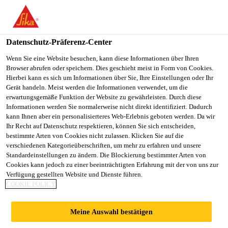
You are accessing "Sika Österreich", it seems you are accessing it
from "Vereinigte Staaten". We have a dedicated website for your
country.
Datenschutz-Präferenz-Center
Alle Anwendungsbereiche Bau
...
Hakofelt S
TO
Wenn Sie eine Website besuchen, kann diese Informationen über Ihren
STAY ON THE SIKA
SELECT A
Browser abrufen oder speichern. Dies geschieht meist in Form von Cookies.
SIKA
ÖSTERREICH WEBSITE
COUNTRY
Hierbei kann es sich um Informationen über Sie, Ihre Einstellungen oder Ihr
USA
Gerät handeln. Meist werden die Informationen verwendet, um die
erwartungsgemäße Funktion der Website zu gewährleisten. Durch diese
Informationen werden Sie normalerweise nicht direkt identifiziert. Dadurch
Hakofelt S
Sika Österreich
kann Ihnen aber ein personalisierteres Web-Erlebnis geboten werden. Da wir
Ihr Recht auf Datenschutz respektieren, können Sie sich entscheiden,
bestimmte Arten von Cookies nicht zulassen. Klicken Sie auf die
Trenn-, Ausgleichs- und Schutzschicht auf Basis von
verschiedenen Kategorieüberschriften, um mehr zu erfahren und unsere
Standardeinstellungen zu ändern. Die Blockierung bestimmter Arten von
Polypropylen (PP). Lieferbar in den Typen:
Cookies kann jedoch zu einer beeinträchtigten Erfahrung mit der von uns zur
Verfügung gestellten Website und Dienste führen.
Hakofelt S 200 mit 200 g/m²
COOKIE POLICY
Hakofelt S 300 mit 300 g/m²
Meine Auswahl bestätigen
Bitumenverträglich