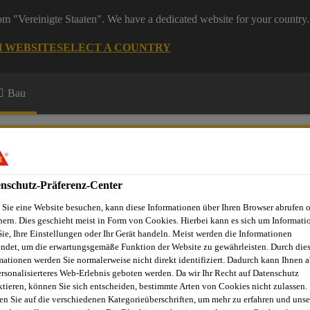
rom "Vereinigte Staaten". We have a dedicated website for your country.
H WEBSITE
SELECT A COUNTRY
Bau
nschutz-Präferenz-Center
Sie eine Website besuchen, kann diese Informationen über Ihren Browser abrufen 
hern. Dies geschieht meist in Form von Cookies. Hierbei kann es sich um Informati
Sie, Ihre Einstellungen oder Ihr Gerät handeln. Meist werden die Informationen
ndet, um die erwartungsgemäße Funktion der Website zu gewährleisten. Durch die
mationen werden Sie normalerweise nicht direkt identifiziert. Dadurch kann Ihnen a
ersonalisierteres Web-Erlebnis geboten werden. Da wir Ihr Recht auf Datenschutz
ktieren, können Sie sich entscheiden, bestimmte Arten von Cookies nicht zulassen.
HTUNG ZUBEHÖ
en Sie auf die verschiedenen Kategorieüberschriften, um mehr zu erfahren und unse