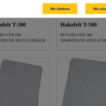
Alle ablehnen
Alle zula
felt T-300
Hakofelt T-500
IES FÜR DIE
PP-VLIES FÜR DIE
NDUNG IM FLACHDACH
ANWENDUNG IM FLAC