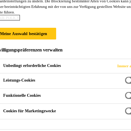
ardeinstellungen zu ändern. Die Blockierung bestimmter Arten von Cookies kann 
ner beeinträchtigten Erfahrung mit der von uns zur Verfügung gestellten Website un
te führen.
IE POLICY
Weitere Abdichtungsanwendungen
Tunnel
Tunnelabdichtun
Meine Auswahl bestätigen
illigungspräferenzen verwalten
me
Unbedingt erforderliche Cookies
Immer a
ok
baubook
Leistungs-Cookies
Funktionelle Cookies
Cookies für Marketingzwecke