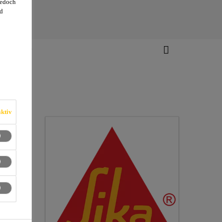
jedoch
d
g Zubehör
ktiv