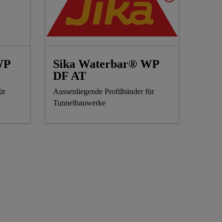
WP
Sika Waterbar® WP
DF AT
ür
Aussenliegende Profilbänder für
Tunnelbauwerke