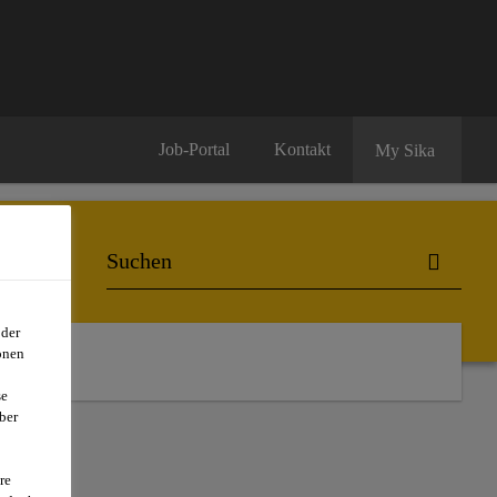
Job-Portal
Kontakt
My Sika
oder
onen
se
ber
R
re