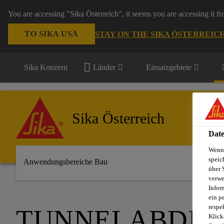
You are accessing "Sika Österreich", it seems you are accessing it f
TO SIKA USA
STAY ON THE SIKA ÖSTERREIC
Sika Konzern
Länder
Einsatzgebiete
Sika Österreich
Date
Wenn 
speic
Anwendungsbereiche Bau
über 
verwe
Infor
ein p
respe
TUNNELABDIC
Klick