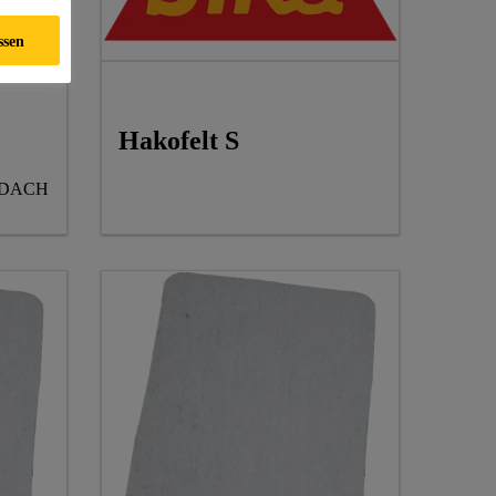
ssen
Hakofelt S
HDACH