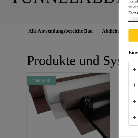
Stand
zu ei
Diens
COOK
Alle Anwendungsbereiche Bau
Abdichtung
Einw
Produkte und Syste
baubook
baubo