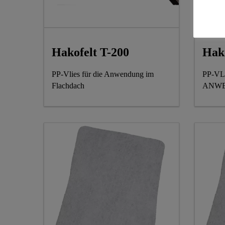
Hakofelt T-200
Hako
PP-Vlies für die Anwendung im
PP-VL
Flachdach
ANWE