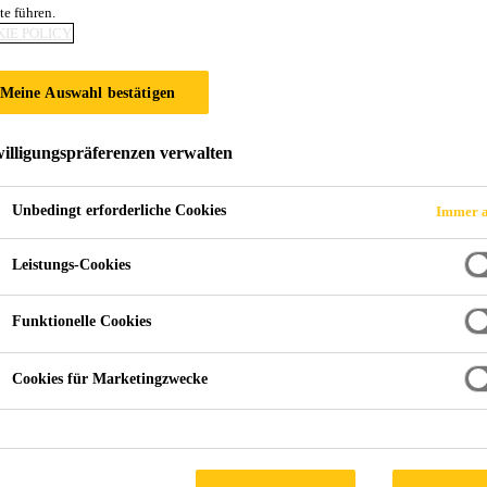
te führen.
Hakofelt T-200
IE POLICY
Meine Auswahl bestätigen
PP-Vlies für die Anwendung im Flachdach
Hakofelt T-200 ist ein vernadeltes PP-Vlies mit 200g/
illigungspräferenzen verwalten
Unbedingt erforderliche Cookies
Immer a
bitumenverträglich
Leistungs-Cookies
unverrottbar
hohe bakterielle Widerstandsfähigkeit
Funktionelle Cookies
Cookies für Marketingzwecke