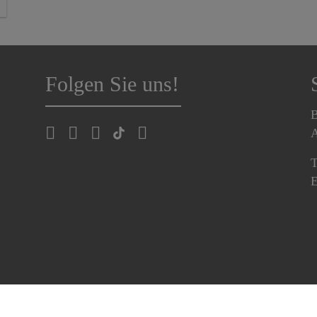
Folgen Sie uns!
B
A
T
E