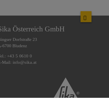
Sika Österreich GmbH
ingser Dorfstraße 23
-6700 Bludenz
el.:
+43 5 0610 0
-Mail:
info@sika.at