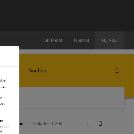
Job-Portal
Kontakt
My Sika
oder
onen
se
ber
re
ung Zubehör
Hakofelt T-200
jedoch
d