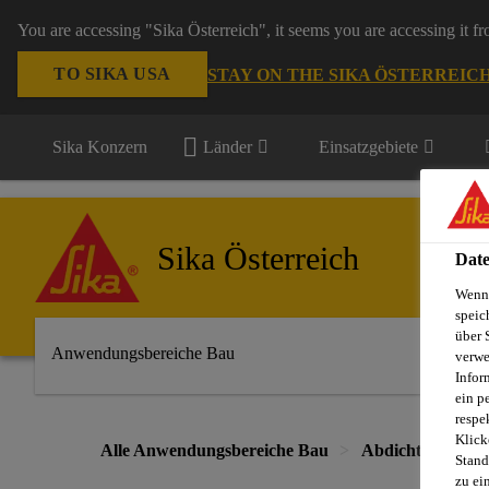
You are accessing "Sika Österreich", it seems you are accessing it f
TO SIKA USA
STAY ON THE SIKA ÖSTERREIC
Sika Konzern
Länder
Einsatzgebiete
Sika Österreich
Date
Wenn 
speic
über 
Anwendungsbereiche Bau
verwe
Infor
ein p
respe
Klick
Alle Anwendungsbereiche Bau
Abdichtung
Stand
zu ei