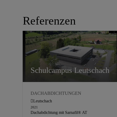
Referenzen
Schulcampus Leutschach
DACHABDICHTUNGEN
(KUNSTSTOFF)
Leutschach
2021
Dachabdichtung mit Sarnafil® AT