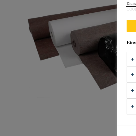
Diens
COOK
Einw