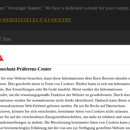
rom "Vereinigte Staaten". We have a dedicated website for your country.
H WEBSITE
SELECT A COUNTRY
Bau
nschutz-Präferenz-Center
Sie eine Website besuchen, kann diese Informationen über Ihren Browser abrufen 
hern. Dies geschieht meist in Form von Cookies. Hierbei kann es sich um Informati
Sie, Ihre Einstellungen oder Ihr Gerät handeln. Meist werden die Informationen
ndet, um die erwartungsgemäße Funktion der Website zu gewährleisten. Durch die
mationen werden Sie normalerweise nicht direkt identifiziert. Dadurch kann Ihnen a
ersonalisierteres Web-Erlebnis geboten werden. Da wir Ihr Recht auf Datenschutz
ktieren, können Sie sich entscheiden, bestimmte Arten von Cookies nicht zulassen.
en Sie auf die verschiedenen Kategorieüberschriften, um mehr zu erfahren und unse
Weitere Abdichtungsanwendungen
Tunnel
Tunnelabdicht
ardeinstellungen zu ändern. Die Blockierung bestimmter Arten von Cookies kann 
ner beeinträchtigten Erfahrung mit der von uns zur Verfügung gestellten Website un