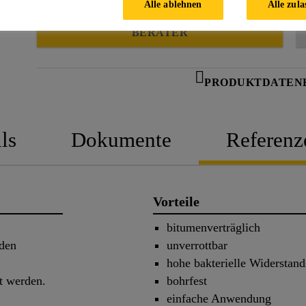
Alle ablehnen
Alle zula
FINDEN SIE IHREN SIKA
BERATER
PRODUKTDATEN
ls
Dokumente
Referenz
Vorteile
bitumenverträglich
nden
unverrottbar
hohe bakterielle Widerstand
rt werden.
bohrfest
einfache Anwendung