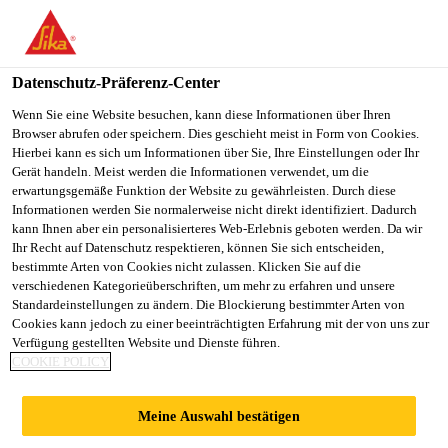
You are accessing "Sika Österreich", it seems you are accessing it
from "Vereinigte Staaten". We have a dedicated website for your
country.
Datenschutz-Präferenz-Center
Alle Anwendungsbereiche Bau
...
Sika Waterbar® W
TO
Wenn Sie eine Website besuchen, kann diese Informationen über Ihren
STAY ON THE SIKA
SELECT A
Browser abrufen oder speichern. Dies geschieht meist in Form von Cookies.
SIKA
ÖSTERREICH WEBSITE
COUNTRY
Hierbei kann es sich um Informationen über Sie, Ihre Einstellungen oder Ihr
USA
Gerät handeln. Meist werden die Informationen verwendet, um die
erwartungsgemäße Funktion der Website zu gewährleisten. Durch diese
Informationen werden Sie normalerweise nicht direkt identifiziert. Dadurch
Sika Waterbar®
Sika Österreich
kann Ihnen aber ein personalisierteres Web-Erlebnis geboten werden. Da wir
Ihr Recht auf Datenschutz respektieren, können Sie sich entscheiden,
bestimmte Arten von Cookies nicht zulassen. Klicken Sie auf die
WP AF-400 AT
verschiedenen Kategorieüberschriften, um mehr zu erfahren und unsere
Standardeinstellungen zu ändern. Die Blockierung bestimmter Arten von
Cookies kann jedoch zu einer beeinträchtigten Erfahrung mit der von uns zur
Aussenliegende Profilbänder für
Verfügung gestellten Website und Dienste führen.
COOKIE POLICY
Tunnelbauwerke
Sika Waterbar® WP AF-400 AT sind hochelastische
Meine Auswahl bestätigen
außenliegende Profilbänder mit oder ohne