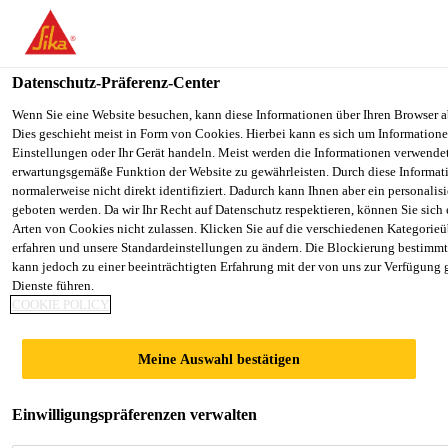
You are accessing "Sika Österreich", it seems you are accessing it f
Staaten". We have a dedicated website for your country.
Datenschutz-Präferenz-Center
TO SIKA
STAY ON THE SIKA ÖSTERREICH
Alle Anwendungsbereiche Bau
...
Sika® LPS A-94/7
USA
WEBSITE
Wenn Sie eine Website besuchen, kann diese Informationen über Ihren Browser a
Dies geschieht meist in Form von Cookies. Hierbei kann es sich um Informationen
Einstellungen oder Ihr Gerät handeln. Meist werden die Informationen verwende
erwartungsgemäße Funktion der Website zu gewährleisten. Durch diese Informat
Sika Österreich
normalerweise nicht direkt identifiziert. Dadurch kann Ihnen aber ein personalis
geboten werden. Da wir Ihr Recht auf Datenschutz respektieren, können Sie sich
Sika® LPS A-
Arten von Cookies nicht zulassen. Klicken Sie auf die verschiedenen Kategorieü
erfahren und unsere Standardeinstellungen zu ändern. Die Blockierung bestimm
kann jedoch zu einer beeinträchtigten Erfahrung mit der von uns zur Verfügung 
94/70
Dienste führen.
COOKIE POLICY
Luftporenbildner (LP)
Meine Auswahl bestätigen
Sika® LPS A-94/70 wird zur Herstellung von Mörtel
und Beton mit hohem Frost-/ Frost-Tau­
Einwilligungspräferenzen verwalten
mittelwiderstand verwendet. Auch unter erschwerten