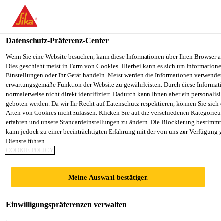
You are accessing "Sika Österreich", it seems you are accessing it f
Staaten". We have a dedicated website for your country.
Datenschutz-Präferenz-Center
TO SIKA
STAY ON THE SIKA ÖSTERREICH
Alle Anwendungsbereiche Bau
...
Sika® Separol® W
USA
WEBSITE
Wenn Sie eine Website besuchen, kann diese Informationen über Ihren Browser a
Dies geschieht meist in Form von Cookies. Hierbei kann es sich um Informationen
Einstellungen oder Ihr Gerät handeln. Meist werden die Informationen verwende
erwartungsgemäße Funktion der Website zu gewährleisten. Durch diese Informat
Sika Österreich
normalerweise nicht direkt identifiziert. Dadurch kann Ihnen aber ein personalis
geboten werden. Da wir Ihr Recht auf Datenschutz respektieren, können Sie sich
Sika® Separol®
Arten von Cookies nicht zulassen. Klicken Sie auf die verschiedenen Kategorieü
erfahren und unsere Standardeinstellungen zu ändern. Die Blockierung bestimm
kann jedoch zu einer beeinträchtigten Erfahrung mit der von uns zur Verfügung 
W-320
Dienste führen.
COOKIE POLICY
Lösemittelfreies Schalungstrennmittel
Meine Auswahl bestätigen
Sika® Separol® W-320 ist ein gebrauchsfertiges,
lösemittelfreies Trennmittel. Es ist eine Emulsion
Einwilligungspräferenzen verwalten
basierend auf einem veredelten Mineralöl.