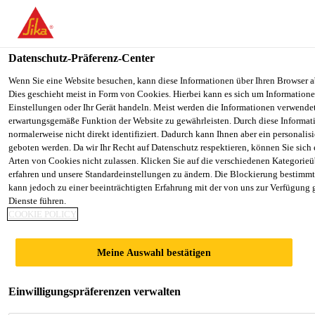
You are accessing "Sika Österreich", it seems you are accessing it f
Staaten". We have a dedicated website for your country.
Datenschutz-Präferenz-Center
TO SIKA
STAY ON THE SIKA ÖSTERREICH
Alle Anwendungsbereiche Bau
...
Sika® Quellmittel 1
USA
WEBSITE
Wenn Sie eine Website besuchen, kann diese Informationen über Ihren Browser a
Dies geschieht meist in Form von Cookies. Hierbei kann es sich um Informationen
Einstellungen oder Ihr Gerät handeln. Meist werden die Informationen verwende
erwartungsgemäße Funktion der Website zu gewährleisten. Durch diese Informat
Sika Österreich
normalerweise nicht direkt identifiziert. Dadurch kann Ihnen aber ein personalis
geboten werden. Da wir Ihr Recht auf Datenschutz respektieren, können Sie sich
Sika® Quellmittel
Arten von Cookies nicht zulassen. Klicken Sie auf die verschiedenen Kategorieü
erfahren und unsere Standardeinstellungen zu ändern. Die Blockierung bestimm
kann jedoch zu einer beeinträchtigten Erfahrung mit der von uns zur Verfügung 
1
Dienste führen.
COOKIE POLICY
Zur Herstellung von Quellmörtel und
Meine Auswahl bestätigen
Quellbeton
Sika® Quellmittel 1 wird zur Herstellung von Mörtel
Einwilligungspräferenzen verwalten
und Beton mit gezielter Volumenvergrößerung