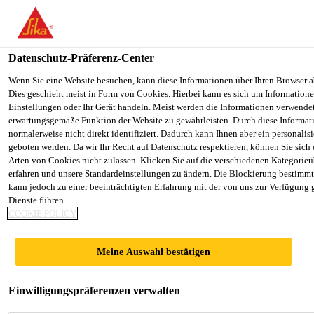
You are accessing "Sika Österreich", it seems you are accessing it f
Staaten". We have a dedicated website for your country.
Datenschutz-Präferenz-Center
TO SIKA
STAY ON THE SIKA ÖSTERREICH
Alle Anwendungsbereiche Bau
...
Sika® Retarder flüs
USA
WEBSITE
Wenn Sie eine Website besuchen, kann diese Informationen über Ihren Browser a
Dies geschieht meist in Form von Cookies. Hierbei kann es sich um Informationen
Einstellungen oder Ihr Gerät handeln. Meist werden die Informationen verwende
erwartungsgemäße Funktion der Website zu gewährleisten. Durch diese Informat
Sika Österreich
normalerweise nicht direkt identifiziert. Dadurch kann Ihnen aber ein personalis
geboten werden. Da wir Ihr Recht auf Datenschutz respektieren, können Sie sich
Sika® Retarder
Arten von Cookies nicht zulassen. Klicken Sie auf die verschiedenen Kategorieü
erfahren und unsere Standardeinstellungen zu ändern. Die Blockierung bestimm
kann jedoch zu einer beeinträchtigten Erfahrung mit der von uns zur Verfügung 
flüssig
Dienste führen.
COOKIE POLICY
Betonzusatzmittel (VZ)
Meine Auswahl bestätigen
Sika® Retarder flüssig ist ein chemisch wirkendes
Betonzusatzmittel, das eine kurz- bis langfristige
Einwilligungspräferenzen verwalten
Verzögerund des Abbindebeginns von Zement