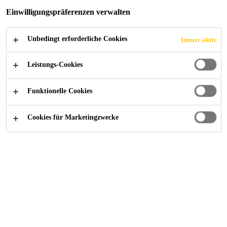
BRÜCKE
Einwilligungspräferenzen verwalten
HAINBURG
Unbedingt erforderliche Cookies
Immer aktiv
Leistungs-Cookies
Funktionelle Cookies
Alle Anwendungsbereiche Bau
...
Andreas Maurer Br
Cookies für Marketingzwecke
2015
HAINBURG, ÖSTERREICH
Mit einer Spannweite von 228 m
und einer Fahrbreite von 13,4 m