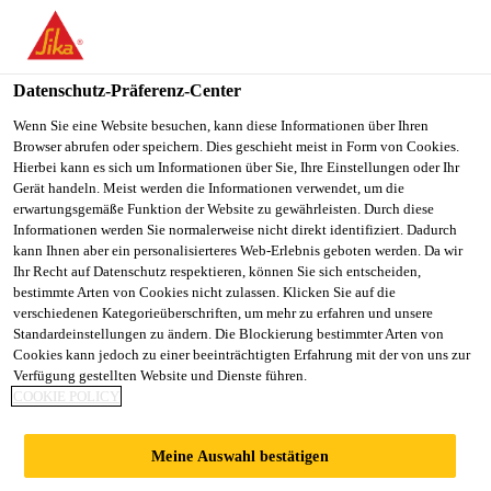
You are accessing "Sika Österreich", it seems you are accessing it
from "Vereinigte Staaten". We have a dedicated website for your
country.
Datenschutz-Präferenz-Center
TO
Wenn Sie eine Website besuchen, kann diese Informationen über Ihren
STAY ON THE SIKA
SELECT A
Browser abrufen oder speichern. Dies geschieht meist in Form von Cookies.
SIKA
ÖSTERREICH WEBSITE
COUNTRY
Hierbei kann es sich um Informationen über Sie, Ihre Einstellungen oder Ihr
USA
Gerät handeln. Meist werden die Informationen verwendet, um die
erwartungsgemäße Funktion der Website zu gewährleisten. Durch diese
Informationen werden Sie normalerweise nicht direkt identifiziert. Dadurch
Sika Österreich
kann Ihnen aber ein personalisierteres Web-Erlebnis geboten werden. Da wir
Ihr Recht auf Datenschutz respektieren, können Sie sich entscheiden,
bestimmte Arten von Cookies nicht zulassen. Klicken Sie auf die
verschiedenen Kategorieüberschriften, um mehr zu erfahren und unsere
Standardeinstellungen zu ändern. Die Blockierung bestimmter Arten von
Cookies kann jedoch zu einer beeinträchtigten Erfahrung mit der von uns zur
Verfügung gestellten Website und Dienste führen.
ANDREAS
COOKIE POLICY
MAURER
Meine Auswahl bestätigen