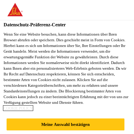
You are accessing "Sika Österreich", it seems you are accessing it
from "Vereinigte Staaten". We have a dedicated website for your
country.
Datenschutz-Präferenz-Center
TO
Wenn Sie eine Website besuchen, kann diese Informationen über Ihren
STAY ON THE SIKA
SELECT A
Browser abrufen oder speichern. Dies geschieht meist in Form von Cookies.
SIKA
ÖSTERREICH WEBSITE
COUNTRY
Hierbei kann es sich um Informationen über Sie, Ihre Einstellungen oder Ihr
USA
Gerät handeln. Meist werden die Informationen verwendet, um die
erwartungsgemäße Funktion der Website zu gewährleisten. Durch diese
Informationen werden Sie normalerweise nicht direkt identifiziert. Dadurch
Sika Österreich
kann Ihnen aber ein personalisierteres Web-Erlebnis geboten werden. Da wir
Ihr Recht auf Datenschutz respektieren, können Sie sich entscheiden,
bestimmte Arten von Cookies nicht zulassen. Klicken Sie auf die
verschiedenen Kategorieüberschriften, um mehr zu erfahren und unsere
Standardeinstellungen zu ändern. Die Blockierung bestimmter Arten von
Cookies kann jedoch zu einer beeinträchtigten Erfahrung mit der von uns zur
Verfügung gestellten Website und Dienste führen.
BUERO- UND
COOKIE POLICY
WERKZEUGHA
Meine Auswahl bestätigen