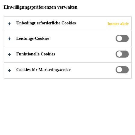
LLE IN
Einwilligungspräferenzen verwalten
NEUZEUG
Unbedingt erforderliche Cookies
Immer aktiv
Leistungs-Cookies
Funktionelle Cookies
Alle Anwendungsbereiche Bau
...
Buero- und Werkze
Cookies für Marketingzwecke
2018
NEUZEUG, ÖSTERREICH
Seit rund 5 Jahren ist die Firma
Schrefler GmbH im Erdbau tätig.
Um den Fuhrpark, der