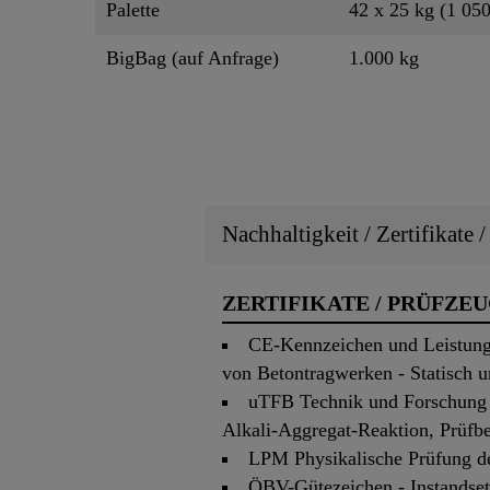
Palette
42 x 25 kg (1 050
BigBag (auf Anfrage)
1.000 kg
Nachhaltigkeit / Zertifikate 
ZERTIFIKATE / PRÜFZE
CE-Kennzeichen und Leistung
von Betontragwerken - Statisch un
uTFB Technik und Forschung 
Alkali-Aggregat-Reaktion, Prüfb
LPM Physikalische Prüfung de
ÖBV-Gütezeichen - Instandset