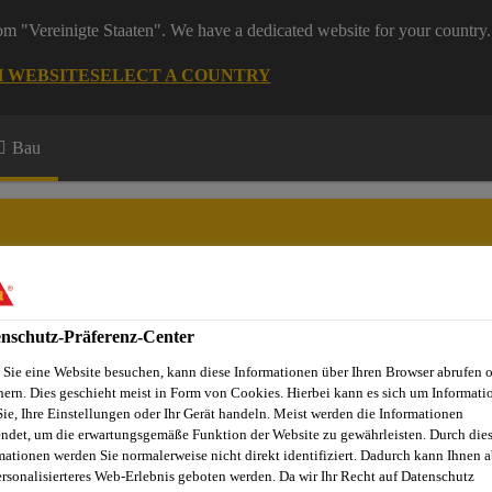
rom "Vereinigte Staaten". We have a dedicated website for your country.
H WEBSITE
SELECT A COUNTRY
Bau
nschutz-Präferenz-Center
Sie eine Website besuchen, kann diese Informationen über Ihren Browser abrufen 
hern. Dies geschieht meist in Form von Cookies. Hierbei kann es sich um Informati
Sie, Ihre Einstellungen oder Ihr Gerät handeln. Meist werden die Informationen
ndet, um die erwartungsgemäße Funktion der Website zu gewährleisten. Durch die
-instandsetzung
Betoninstandsetzung
Reprofiliermörtel
mationen werden Sie normalerweise nicht direkt identifiziert. Dadurch kann Ihnen a
ersonalisierteres Web-Erlebnis geboten werden. Da wir Ihr Recht auf Datenschutz