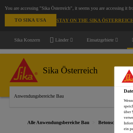
You are accessing "Sika Österreich", it seems you are accessing it f
TO SIKA USA
STAY ON THE SIKA ÖSTERREIC
Sika Konzern
Länder
Einsatzgebiete
Sika Österreich
Date
Anwendungsbereiche Bau
Wenn 
speic
über 
verwe
Alle Anwendungsbereiche Bau
Betonschutz und 
Infor
ein p