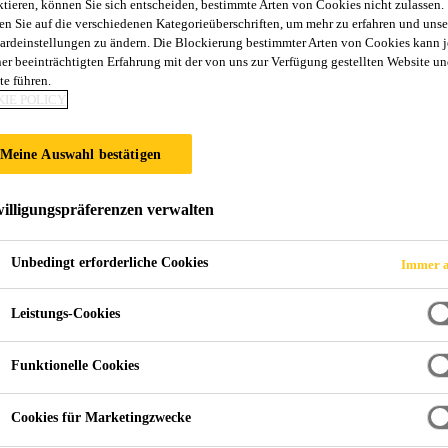
ktieren, können Sie sich entscheiden, bestimmte Arten von Cookies nicht zulassen.
Sika MonoTop®-
en Sie auf die verschiedenen Kategorieüberschriften, um mehr zu erfahren und unse
ardeinstellungen zu ändern. Die Blockierung bestimmter Arten von Cookies kann 
ner beeinträchtigten Erfahrung mit der von uns zur Verfügung gestellten Website un
te führen.
R4-Betoninstandsetzungsmörtel mit reduz
IE POLICY
Zementgebundener, 1-komponentiger, faserverstärkter
Meine Auswahl bestätigen
reduziertem CO
-Fußabdruck, für Schichtstärken von
2
illigungspräferenzen verwalten
Händisch und maschinell gut verarbeitbar (Nassspr
Unbedingt erforderliche Cookies
Immer a
Staubreduziert
Quarzstaubfreie Rezeptur
Leistungs-Cookies
Funktionelle Cookies
Cookies für Marketingzwecke