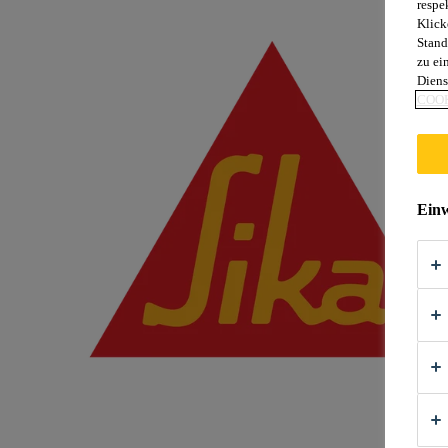
respe
Klick
Stand
zu ei
Diens
COOK
Einw