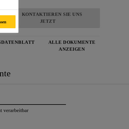
KONTAKTIEREN SIE UNS
JETZT
ssen
SDATENBLATT
ALLE DOKUMENTE
ANZEIGEN
nte
t verarbeitbar