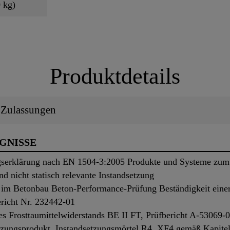
 kg)
Produktdetails
/ Zulassungen
UGNISSE
serklärung nach EN 1504-3:2005 Produkte und Systeme zum 
d nicht statisch relevante Instandsetzung
im Betonbau Beton-Performance-Prüfung Beständigkeit eine
ericht Nr. 232442-01
s Frosttaumittelwiderstands BE II FT, Prüfbericht A-53069-
zungsprodukt, Instandsetzungsmörtel R4, XF4 gemäß Kapitel