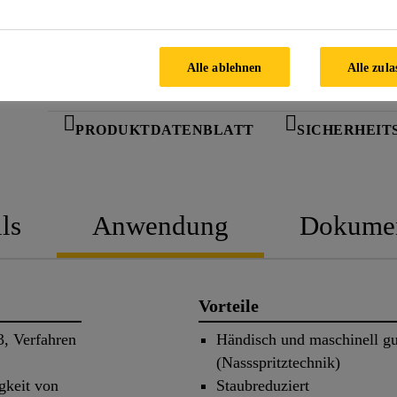
FINDEN SIE IHREN SIKA
BERATER
Alle ablehnen
Alle zula
PRODUKTDATENBLATT
SICHERHEIT
ls
Anwendung
Dokume
Vorteile
3, Verfahren
Händisch und maschinell gu
(Nassspritztechnik)
gkeit von
Staubreduziert