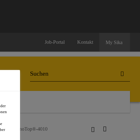
Job-Portal
Kontakt
My Sika
oder
onen
se
Sika MonoTop®-4010
ber