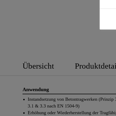
Übersicht
Produktdetai
Anwendung
Instandsetzung von Betontragwerken (Prinzip 
3.1 & 3.3 nach EN 1504-9)
Erhöhung oder Wiederherstellung der Tragfähi