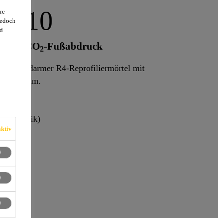
4010
re
jedoch
d
iertem CO
-Fußabdruck
2
, schwindarmer R4-Reprofiliermörtel mit
 5 – 70 mm.
itztechnik)
ktiv