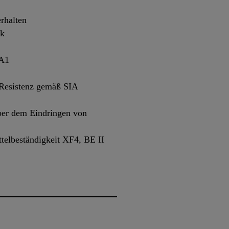
rhalten
ck
 A1
-Resistenz gemäß SIA
ber dem Eindringen von
telbeständigkeit XF4, BE II