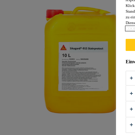
Klick
Stand
zu ei
Diens
COOK
Einw