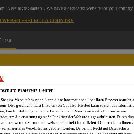
rom "Vereinigte Staaten". We have a dedicated website for your country.
H WEBSITE
SELECT A COUNTRY
Bau
nschutz-Präferenz-Center
Sie eine Website besuchen, kann diese Informationen über Ihren Browser abrufen 
hern. Dies geschieht meist in Form von Cookies. Hierbei kann es sich um Informati
Sie, Ihre Einstellungen oder Ihr Gerät handeln. Meist werden die Informationen
ndet, um die erwartungsgemäße Funktion der Website zu gewährleisten. Durch die
mationen werden Sie normalerweise nicht direkt identifiziert. Dadurch kann Ihnen a
ngen auf Beton
Veredelung für zementäre Untergründe
Si
ersonalisierteres Web-Erlebnis geboten werden. Da wir Ihr Recht auf Datenschutz
ktieren, können Sie sich entscheiden, bestimmte Arten von Cookies nicht zulassen.