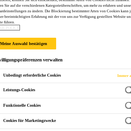
en Sie auf die verschiedenen Kategorieüberschriften, um mehr zu erfahren und unse
Sikagard®-915 St
ardeinstellungen zu ändern. Die Blockierung bestimmter Arten von Cookies kann 
ner beeinträchtigten Erfahrung mit der von uns zur Verfügung gestellten Website un
te führen.
Imprägnierung für zementgebundene Oberf
IE POLICY
Silanbasierte, 1-komponentige Spezialimprägnierung 
Meine Auswahl bestätigen
zementgebundene Oberflächen im Innen- und Außenbe
illigungspräferenzen verwalten
1-komponentig, keine Verdünnung erforderlich
Unbedingt erforderliche Cookies
Immer a
Lösemittelhaltig
Leistungs-Cookies
UV-beständig und vergilbungsfrei
FINDEN SIE IHREN SIKA
Funktionelle Cookies
BERATER
Cookies für Marketingzwecke