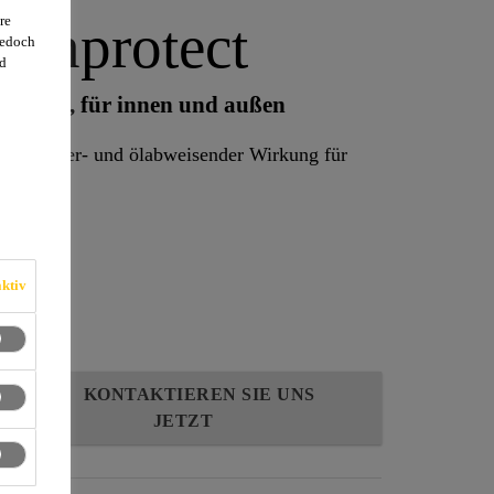
re
ainprotect
jedoch
d
lächen, für innen und außen
mit wasser- und ölabweisender Wirkung für
reich.
ktiv
KONTAKTIEREN SIE UNS
JETZT