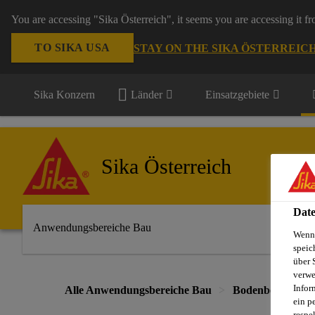
You are accessing "Sika Österreich", it seems you are accessing it f
TO SIKA USA
STAY ON THE SIKA ÖSTERREIC
Sika Konzern
Länder
Einsatzgebiete
Sika Österreich
Date
Anwendungsbereiche Bau
Wenn 
speic
über 
verwe
Infor
Alle Anwendungsbereiche Bau
Bodenbeschichtu
ein p
respe