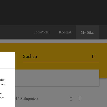
Job-Portal
Kontakt
My Sika
oder
onen
se
ber
kagard®-915 Stainprotect