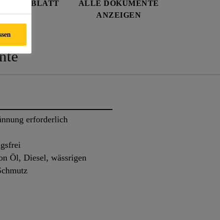
SDATENBLATT
ALLE DOKUMENTE
ANZEIGEN
ssen
nte
nnung erforderlich
gsfrei
on Öl, Diesel, wässrigen
Schmutz