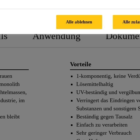
PRODUKTDATENBLATT
SICHERHEIT
Alle ablehnen
Alle zula
ls
Anwendung
Dokume
Vorteile
 rauen
1-komponentig, keine Verdü
monolith
Lösemittelhaltig
chtelmassen,
UV-beständig und vergilbun
dustrie, im
Verringert das Eindringen v
Substanzen und sonstigem 
en bleibt
Beständig gegen Tausalz
Einfach zu verarbeiten
Sehr geringer Verbrauch