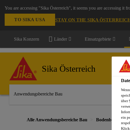
You are accessing "Sika Österreich", it seems you are accessing it f
TO SIKA USA
STAY ON THE SIKA ÖSTERREIC
Sika Konzern
Länder
Einsatzgebiete
Sika Österreich
Date
Wenn 
Anwendungsbereiche Bau
speic
über 
verwe
Infor
ein p
Alle Anwendungsbereiche Bau
Bodenbeschichtu
respe
Klick