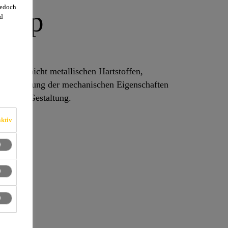
jedoch
nTop
d
r Beton
etzten nicht metallischen Hartstoffen,
Verbesserung der mechanischen Eigenschaften
blichen Gestaltung.
ktiv