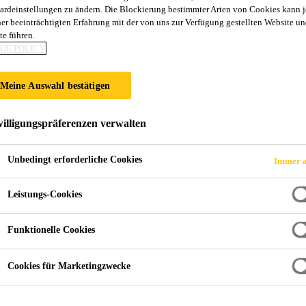
ardeinstellungen zu ändern. Die Blockierung bestimmter Arten von Cookies kann 
Sikafloor®-2 Sy
ner beeinträchtigten Erfahrung mit der von uns zur Verfügung gestellten Website un
te führen.
IE POLICY
Nicht metallische Oberflächenvergütung fü
Meine Auswahl bestätigen
Gebrauchsfertiger Einstreustoff aus ideal zusammenges
ausgesuchten Zusätzen, Pigmenten und Zement. Zur 
illigungspräferenzen verwalten
von zementösen Industriefußböden sowie zu deren far
Unbedingt erforderliche Cookies
Immer a
sehr hohe Abriebfestigkeit
Leistungs-Cookies
gute Schlagfestigkeit
kostengünstige Oberflächenveredelung
Funktionelle Cookies
Cookies für Marketingzwecke