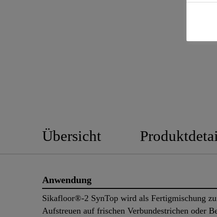
Übersicht
Produktdetai
Anwendung
Sikafloor®-2 SynTop wird als Fertigmischung z
Aufstreuen auf frischen Verbundestrichen oder B