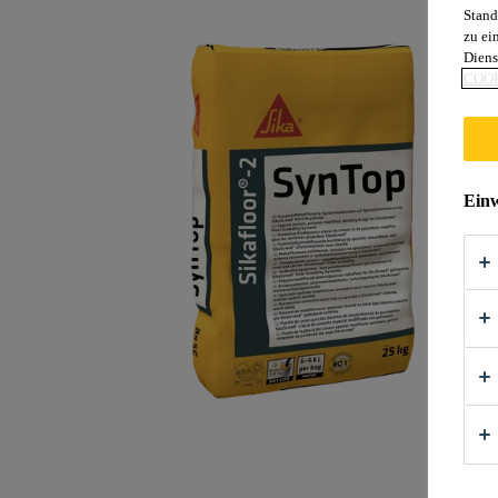
Stand
zu ei
Diens
COOK
Einw