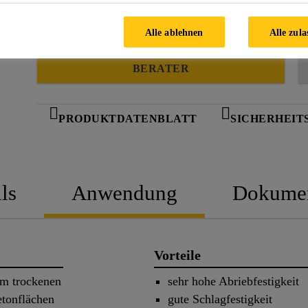
Alle ablehnen
Alle zula
FINDEN SIE IHREN SIKA
BERATER
PRODUKTDATENBLATT
SICHERHEIT
ls
Anwendung
Dokume
Vorteile
um trockenen
sehr hohe Abriebfestigkeit
etonflächen
gute Schlagfestigkeit