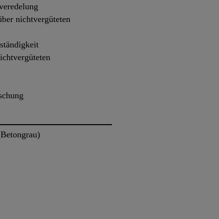
veredelung
ber nichtvergüteten
ständigkeit
ichtvergüteten
ischung
(Betongrau)