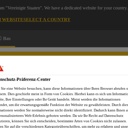
rom "Vereinigte Staaten". We have a dedicated website for your country.
H WEBSITE
SELECT A COUNTRY
Bau
nschutz-Präferenz-Center
Sie eine Website besuchen, kann diese Informationen über Ihren Browser abrufen 
hern. Dies geschieht meist in Form von Cookies. Hierbei kann es sich um Informati
Sie, Ihre Einstellungen oder Ihr Gerät handeln. Meist werden die Informationen
ndet, um die erwartungsgemäße Funktion der Website zu gewährleisten. Durch die
mationen werden Sie normalerweise nicht direkt identifiziert. Dadurch kann Ihnen a
ersonalisierteres Web-Erlebnis geboten werden. Da wir Ihr Recht auf Datenschutz
ngen auf Beton
Zuschlagstoffe
Sikafloor®-2 SynTop
ktieren, können Sie sich entscheiden, bestimmte Arten von Cookies nicht zulassen.
en Sie auf die verschiedenen Kategorieüberschriften, um mehr zu erfahren und unse