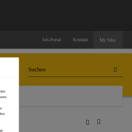
Job-Portal
Kontakt
My Sika
oder
onen
se
ber
re