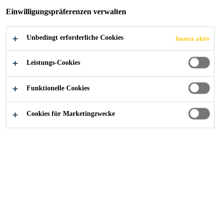
Einwilligungspräferenzen verwalten
GUSSASPHALT
Unbedingt erforderliche Cookies
Immer aktiv
Leistungs-Cookies
Alle Anwendungsbereiche Bau
...
Systemaufbau Beton
Funktionelle Cookies
Cookies für Marketingzwecke
Gussasphalt bei Betonbrücken ist
eine nutzvolle Schutz- bzw.
Belagsschicht, denn es stellt eine
Dichtschicht dar. Somit wird Wasser
schnell und sicher abgeleitet.
Spezielle Bitumen-