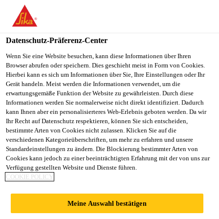
You are accessing "Sika Österreich", it seems you are accessing it
from "Vereinigte Staaten". We have a dedicated website for your
country.
Datenschutz-Präferenz-Center
TO
Wenn Sie eine Website besuchen, kann diese Informationen über Ihren
STAY ON THE SIKA
SELECT A
Browser abrufen oder speichern. Dies geschieht meist in Form von Cookies.
SIKA
ÖSTERREICH WEBSITE
COUNTRY
Hierbei kann es sich um Informationen über Sie, Ihre Einstellungen oder Ihr
USA
Gerät handeln. Meist werden die Informationen verwendet, um die
erwartungsgemäße Funktion der Website zu gewährleisten. Durch diese
Informationen werden Sie normalerweise nicht direkt identifiziert. Dadurch
Sika Österreich
kann Ihnen aber ein personalisierteres Web-Erlebnis geboten werden. Da wir
Ihr Recht auf Datenschutz respektieren, können Sie sich entscheiden,
bestimmte Arten von Cookies nicht zulassen. Klicken Sie auf die
verschiedenen Kategorieüberschriften, um mehr zu erfahren und unsere
Standardeinstellungen zu ändern. Die Blockierung bestimmter Arten von
SYSTEMAUFBAU
Cookies kann jedoch zu einer beeinträchtigten Erfahrung mit der von uns zur
Verfügung gestellten Website und Dienste führen.
COOKIE POLICY
BETONBRÜCKE
Meine Auswahl bestätigen
MIT