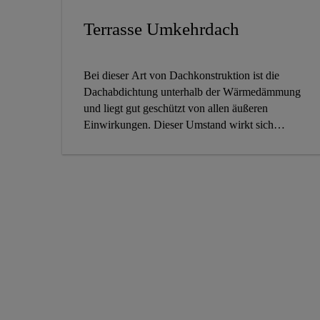
Terrasse Umkehrdach
Bei dieser Art von Dachkonstruktion ist die
Dachabdichtung unterhalb der Wärmedämmung
und liegt gut geschützt von allen äußeren
Einwirkungen. Dieser Umstand wirkt sich
positiv auf das Alterungsverhalten und somit auf
die Lebenserwartung der Abdichtung aus. Die
Wärmedämmung muss Regen, Schnee und
anderer feuchter Witterung standhalten und
deshalb sind XPS-Dämmplatten aufgrund der
geschlossenen Zellstruktur geeignet. Neben der
Feuchtigkeitsunempfindlichkeit sind
RAVATHERM XPS 300 SL bzw. X 300 SL
Dämmplatten gut dämmend und druckfest.