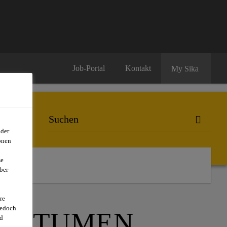
Job-Portal
Kontakt
My Sika
oder
onen
se
ber
re
jedoch
 BITUMEN
d