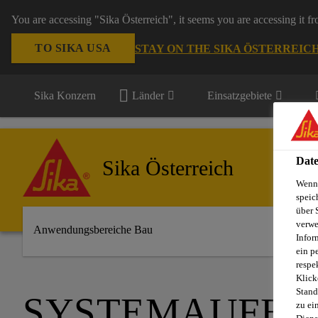
You are accessing "Sika Österreich", it seems you are accessing it f
TO SIKA USA
STAY ON THE SIKA ÖSTERREIC
Sika Konzern
Länder
Einsatzgebiete
Date
Sika Österreich
Wenn 
speic
über 
verwe
Anwendungsbereiche Bau
Infor
ein p
respe
Klick
Stand
SYSTEMAUFBA
zu ei