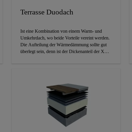
Terrasse Duodach
Ist eine Kombination von einem Warm- und
Umkehrdach, wo beide Vorteile vereint werden.
Die Aufteilung der Wärmedämmung sollte gut
überlegt sein, denn ist der Dickenanteil der XPS
Dämmung (RAVATHERM XPS X 300 SL)
deutlich stärker, ist die Dachabdichtung in Bezug
auf äußere Einflüsse besser geschützt. Bei dieser
Art von Dachlösung, kann das Gefälle in der
Warmdach-Ebene erfolgen und das darüber
liegende Umkehrdach bietet für die Abdichtung
den Schutz vor thermischen und mechanischen
Einwirkungen.