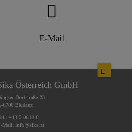
E-Mail
Sika Österreich GmbH
ingser Dorfstraße 23
-6700 Bludenz
el.:
+43 5 0610 0
-Mail:
info@sika.at