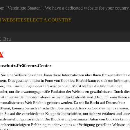
rom "Vereinigte Staaten". We have a dedicated website for your country.
H WEBSITE
SELECT A COUNTRY
Bau
nschutz-Präferenz-Center
Sie eine Website besuchen, kann diese Informationen über Ihren Browser abrufen 
hern. Dies geschieht meist in Form von Cookies. Hierbei kann es sich um Informati
Sie, Ihre Einstellungen oder Ihr Gerät handeln. Meist werden die Informationen
ndet, um die erwartungsgemäße Funktion der Website zu gewährleisten. Durch die
mationen werden Sie normalerweise nicht direkt identifiziert. Dadurch kann Ihnen a
ersonalisierteres Web-Erlebnis geboten werden. Da wir Ihr Recht auf Datenschutz
ktieren, können Sie sich entscheiden, bestimmte Arten von Cookies nicht zulassen.
en Sie auf die verschiedenen Kategorieüberschriften, um mehr zu erfahren und unse
ardeinstellungen zu ändern. Die Blockierung bestimmter Arten von Cookies kann 
UTEN TERRASSE
ner beeinträchtigten Erfahrung mit der von uns zur Verfügung gestellten Website un