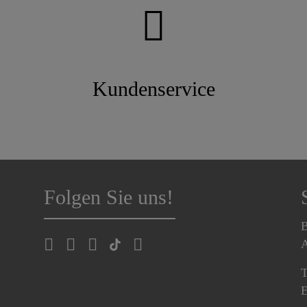
das Herstellen der Gefälleschicht in der
Dämmung und nicht in der Tragkonstruktion.
Das spart wertvollen Platz und Zeit.
Kundenservice
Folgen Sie uns!
B
A
T
E