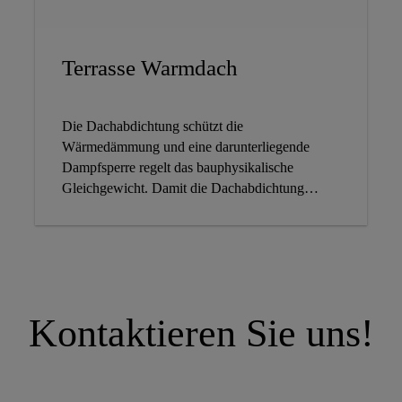
Terrasse Warmdach
Die Dachabdichtung schützt die
Wärmedämmung und eine darunterliegende
Dampfsperre regelt das bauphysikalische
Gleichgewicht. Damit die Dachabdichtung
diesen Einwirkungen möglichst lange trotzt und
so eine überdurchschnittlich lange
Nutzungsdauer erzielt wird, sind Bitumenbahnen
in „Premium“ Qualität mit herausragenden
Gesamteigenschaften vorteilhaft. PUR/PIR-
Wärmedämmungen haben einen besonders guten
Kontaktieren Sie uns!
Dämmwert und dabei reichen dünnere
Dämmdicken aus, damit die
Wärmeschutzvorgaben erfüllt werden. Ein
ausgeklügeltes Gefälledämmsystem ermöglicht