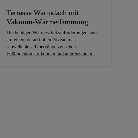
Terrasse Warmdach mit
Vakuum-Wärmedämmung
Die heutigen Wärmeschutzanforderungen sind
auf einem derart hohen Niveau, dass
schwellenlose Übergänge zwischen
Fußbodenkonstruktionen und angrenzenden
gedämmten Terrassenaufbauten mit
herkömmlichen Dämmstoffen nicht durchführbar
sind. Mit der Vakuum-Dämmung bieten wir
Ihnen einen Hochleistungs-wärmedämmstoff an,
der bis zu 5 Mal bessere Dämmwerte als
konventionelle Dämmstoffe liefert und dadurch
die Ausbildung von schwellenlosen
Terrassenausgängen realisierbar sind.