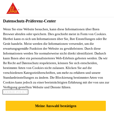
You are accessing "Sika Österreich", it seems you are accessing it
from "Vereinigte Staaten". We have a dedicated website for your
country.
Datenschutz-Präferenz-Center
TO
Wenn Sie eine Website besuchen, kann diese Informationen über Ihren
STAY ON THE SIKA
SELECT A
Browser abrufen oder speichern. Dies geschieht meist in Form von Cookies.
SIKA
ÖSTERREICH WEBSITE
COUNTRY
Hierbei kann es sich um Informationen über Sie, Ihre Einstellungen oder Ihr
USA
Gerät handeln. Meist werden die Informationen verwendet, um die
erwartungsgemäße Funktion der Website zu gewährleisten. Durch diese
Informationen werden Sie normalerweise nicht direkt identifiziert. Dadurch
Sika Österreich
kann Ihnen aber ein personalisierteres Web-Erlebnis geboten werden. Da wir
Ihr Recht auf Datenschutz respektieren, können Sie sich entscheiden,
bestimmte Arten von Cookies nicht zulassen. Klicken Sie auf die
verschiedenen Kategorieüberschriften, um mehr zu erfahren und unsere
Standardeinstellungen zu ändern. Die Blockierung bestimmter Arten von
SYSTEMAUFBAU
Cookies kann jedoch zu einer beeinträchtigten Erfahrung mit der von uns zur
Verfügung gestellten Website und Dienste führen.
COOKIE POLICY
TERRASSE
Meine Auswahl bestätigen
WARMDACH MIT