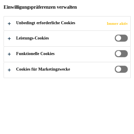
Einwilligungspräferenzen verwalten
VAKUUM-
WÄRMEDÄMMUN
Unbedingt erforderliche Cookies
Immer aktiv
Leistungs-Cookies
G
Funktionelle Cookies
Cookies für Marketingzwecke
Alle Anwendungsbereiche Bau
...
Systemaufbau Ter
Die heutigen
Wärmeschutzanforderungen sind
auf einem derart hohen Niveau,