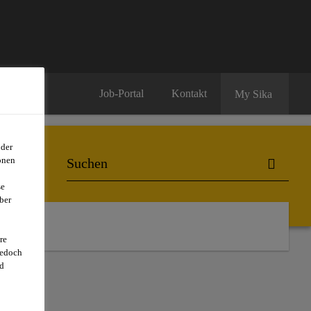
Job-Portal
Kontakt
My Sika
oder
onen
se
ber
re
jedoch
d