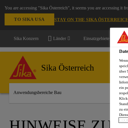
You are accessing "Sika Österreich", it seems you are accessing it f
TO SIKA USA
STAY ON THE SIKA ÖSTERREIC
Sika Konzern
Länder
Einsatzgebiete
Date
Wenn 
Sika Österreich
speic
über 
verwe
Infor
ein p
Anwendungsbereiche Bau
respe
Klick
Stand
zu ei
Diens
HINWEISE ZUM
COOK