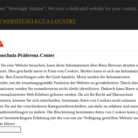
rom "Vereinigte Staaten". We have a dedicated website for your country.
H WEBSITE
SELECT A COUNTRY
Bau
nschutz-Präferenz-Center
Sie eine Website besuchen, kann diese Informationen über Ihren Browser abrufen 
hern. Dies geschieht meist in Form von Cookies. Hierbei kann es sich um Informati
Sie, Ihre Einstellungen oder Ihr Gerät handeln. Meist werden die Informationen
ndet, um die erwartungsgemäße Funktion der Website zu gewährleisten. Durch die
mationen werden Sie normalerweise nicht direkt identifiziert. Dadurch kann Ihnen a
ersonalisierteres Web-Erlebnis geboten werden. Da wir Ihr Recht auf Datenschutz
ktieren, können Sie sich entscheiden, bestimmte Arten von Cookies nicht zulassen.
en Sie auf die verschiedenen Kategorieüberschriften, um mehr zu erfahren und unse
ardeinstellungen zu ändern. Die Blockierung bestimmter Arten von Cookies kann 
ner beeinträchtigten Erfahrung mit der von uns zur Verfügung gestellten Website un
te führen.
 UMGANG MIT
IE POLICY