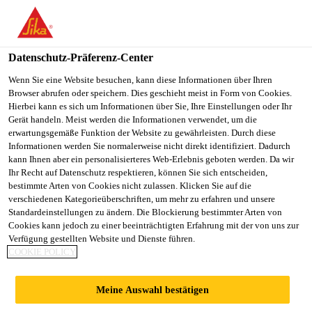
You are accessing "Sika Österreich", it seems you are accessing it
from "Vereinigte Staaten". We have a dedicated website for your
country.
Datenschutz-Präferenz-Center
Alle Anwendungsbereiche Bau
...
Sarnafil® TG 76-15
TO
Wenn Sie eine Website besuchen, kann diese Informationen über Ihren
STAY ON THE SIKA
SELECT A
Browser abrufen oder speichern. Dies geschieht meist in Form von Cookies.
SIKA
ÖSTERREICH WEBSITE
COUNTRY
Hierbei kann es sich um Informationen über Sie, Ihre Einstellungen oder Ihr
USA
Gerät handeln. Meist werden die Informationen verwendet, um die
erwartungsgemäße Funktion der Website zu gewährleisten. Durch diese
Informationen werden Sie normalerweise nicht direkt identifiziert. Dadurch
Sarnafil® TG 76-
Sika Österreich
kann Ihnen aber ein personalisierteres Web-Erlebnis geboten werden. Da wir
Ihr Recht auf Datenschutz respektieren, können Sie sich entscheiden,
bestimmte Arten von Cookies nicht zulassen. Klicken Sie auf die
15 Felt PS
verschiedenen Kategorieüberschriften, um mehr zu erfahren und unsere
Standardeinstellungen zu ändern. Die Blockierung bestimmter Arten von
Cookies kann jedoch zu einer beeinträchtigten Erfahrung mit der von uns zur
Dachabdichtungsbahn frei bewittert,
Verfügung gestellten Website und Dienste führen.
COOKIE POLICY
vollflächig geklebt
Sarnafil® TG 76-15 Felt PS (Dicke 1,5 mm) ist eine
Meine Auswahl bestätigen
mehrschichtige Dachabdichtungsbahn auf der Basis