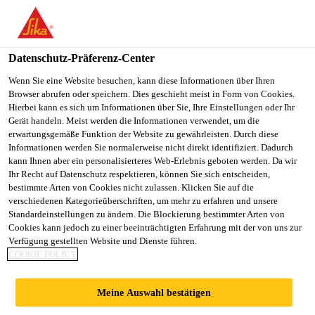
You are accessing "Sika Österreich", it seems you are accessing it
from "Vereinigte Staaten". We have a dedicated website for your
country.
Datenschutz-Präferenz-Center
Alle Anwendungsbereiche Bau
...
Sarnafil® T RCS Se
TO
Wenn Sie eine Website besuchen, kann diese Informationen über Ihren
STAY ON THE SIKA
SELECT A
Browser abrufen oder speichern. Dies geschieht meist in Form von Cookies.
SIKA
ÖSTERREICH WEBSITE
COUNTRY
Hierbei kann es sich um Informationen über Sie, Ihre Einstellungen oder Ihr
USA
Gerät handeln. Meist werden die Informationen verwendet, um die
erwartungsgemäße Funktion der Website zu gewährleisten. Durch diese
Informationen werden Sie normalerweise nicht direkt identifiziert. Dadurch
Sarnafil® T RCS
Sika Österreich
kann Ihnen aber ein personalisierteres Web-Erlebnis geboten werden. Da wir
Ihr Recht auf Datenschutz respektieren, können Sie sich entscheiden,
bestimmte Arten von Cookies nicht zulassen. Klicken Sie auf die
Set complete
verschiedenen Kategorieüberschriften, um mehr zu erfahren und unsere
Standardeinstellungen zu ändern. Die Blockierung bestimmter Arten von
Cookies kann jedoch zu einer beeinträchtigten Erfahrung mit der von uns zur
Stutzen-, Einfassungen- und
Verfügung gestellten Website und Dienste führen.
COOKIE POLICY
Kontaktplatten-Set
Das Sarnafil® T RCS Set complete umfasst zwei
Meine Auswahl bestätigen
Kontaktplatten und zwei Rohrstutzen mit