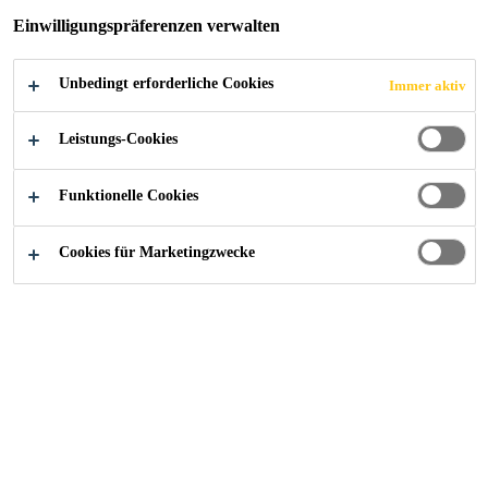
Dämmstoffkernen incl. Einfassungen.
Einwilligungspräferenzen verwalten
Unterstützt und verbessert die
Unbedingt erforderliche Cookies
Immer aktiv
Abdichtungsarbeiten
Leistungs-Cookies
Einfache Verarbeitung
Vereinfachung der ILD®-Leckortung
Funktionelle Cookies
FINDEN SIE IHREN SIKA BERATER
Cookies für Marketingzwecke
KONTAKTIEREN SIE UNS JETZT