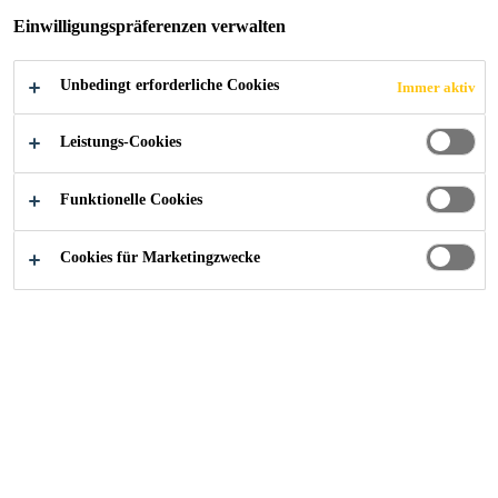
Einwilligungspräferenzen verwalten
Unbedingt erforderliche Cookies
Immer aktiv
Alle Anwendungsbereiche Bau
...
Farbbeschichtung
Leistungs-Cookies
Funktionelle Cookies
Produkte und Systeme
Cookies für Marketingzwecke