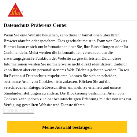
You are accessing "Sika Österreich", it seems you are accessing it
from "Vereinigte Staaten". We have a dedicated website for your
country.
Datenschutz-Präferenz-Center
TO
Wenn Sie eine Website besuchen, kann diese Informationen über Ihren
STAY ON THE SIKA
SELECT A
Browser abrufen oder speichern. Dies geschieht meist in Form von Cookies.
SIKA
ÖSTERREICH WEBSITE
COUNTRY
Hierbei kann es sich um Informationen über Sie, Ihre Einstellungen oder Ihr
USA
Gerät handeln. Meist werden die Informationen verwendet, um die
erwartungsgemäße Funktion der Website zu gewährleisten. Durch diese
Informationen werden Sie normalerweise nicht direkt identifiziert. Dadurch
Sika Österreich
kann Ihnen aber ein personalisierteres Web-Erlebnis geboten werden. Da wir
Ihr Recht auf Datenschutz respektieren, können Sie sich entscheiden,
bestimmte Arten von Cookies nicht zulassen. Klicken Sie auf die
verschiedenen Kategorieüberschriften, um mehr zu erfahren und unsere
Standardeinstellungen zu ändern. Die Blockierung bestimmter Arten von
FARBBESCHICHTU
Cookies kann jedoch zu einer beeinträchtigten Erfahrung mit der von uns zur
Verfügung gestellten Website und Dienste führen.
COOKIE POLICY
NG
Meine Auswahl bestätigen